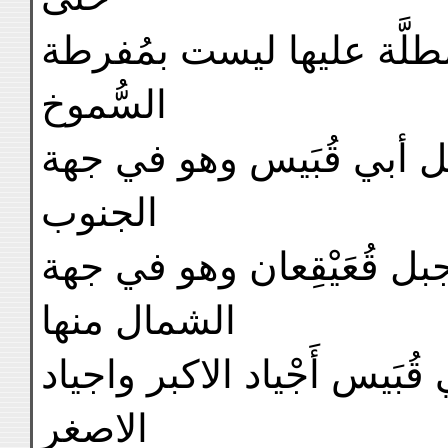
ُطلَّة عليها ليست بمُفرطة
السُّموخ
ل أبي قُبَيس وهو في جهة
الجنوب
منها وجبل قُعَيْقِعان وهو في جهة (sic)(1
الشمال منها
بَيس أَجْياد الاكبر واجياد
الاصغر