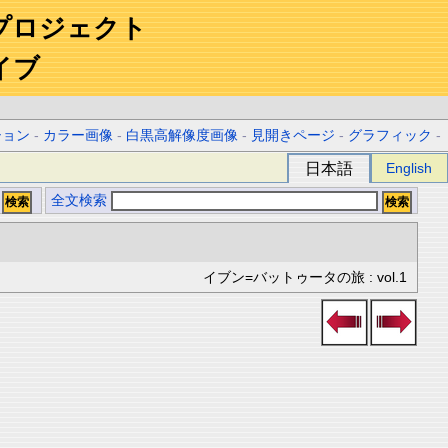
プロジェクト
イブ
ション
-
カラー画像
-
白黒高解像度画像
-
見開きページ
-
グラフィック
-
日本語
English
全文検索
イブン=バットゥータの旅 : vol.1