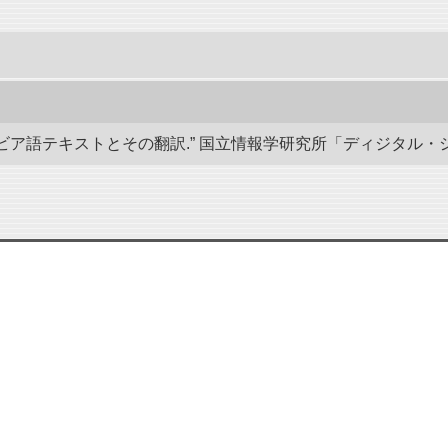
語テキストとその翻訳.” 国立情報学研究所「ディジタル・シルクロード」