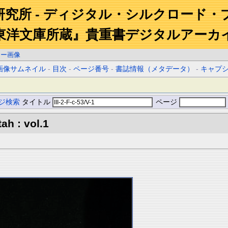
研究所 - ディジタル・シルクロード・
東洋文庫所蔵』貴重書デジタルアーカ
ラー画像
画像サムネイル
-
目次
-
ページ番号
-
書誌情報（メタデータ）
-
キャプ
ジ検索
タイトル
ページ
ah : vol.1