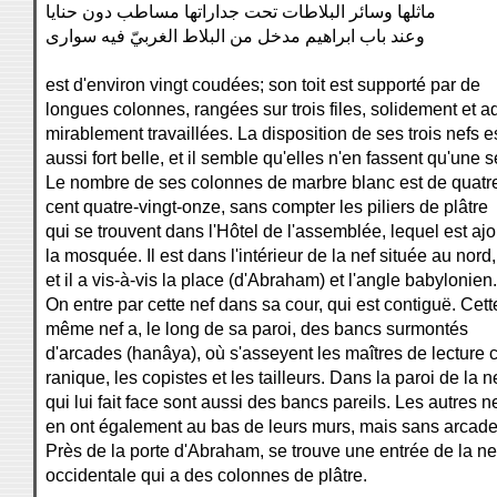
ماثلها وسائر البلاطات تحت جداراتها مساطب دون حنايا
وعند باب ابراهيم مدخل من البلاط الغربيّ فيه سوارى
est d'environ vingt coudées; son toit est supporté par de
longues colonnes, rangées sur trois files, solidement et a
mirablement travaillées. La disposition de ses trois nefs e
aussi fort belle, et il semble qu'elles n'en fassent qu'une s
Le nombre de ses colonnes de marbre blanc est de quatr
cent quatre-vingt-onze, sans compter les piliers de plâtre
qui se trouvent dans l'Hôtel de l'assemblée, lequel est ajo
la mosquée. Il est dans l'intérieur de la nef située au nord,
et il a vis-à-vis la place (d'Abraham) et l'angle babylonien.
On entre par cette nef dans sa cour, qui est contiguë. Cett
même nef a, le long de sa paroi, des bancs surmontés
d'arcades (hanâya), où s'asseyent les maîtres de lecture 
ranique, les copistes et les tailleurs. Dans la paroi de la n
qui lui fait face sont aussi des bancs pareils. Les autres n
en ont également au bas de leurs murs, mais sans arcade
Près de la porte d'Abraham, se trouve une entrée de la ne
occidentale qui a des colonnes de plâtre.