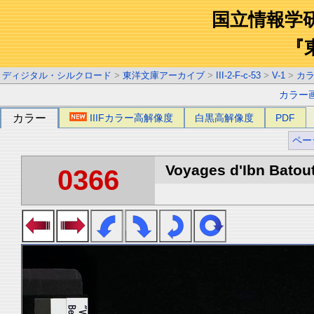
国立情報学
『
ディジタル・シルクロード
>
東洋文庫アーカイブ
>
III-2-F-c-53
>
V-1
>
カ
カラー
カラー
IIIFカラー高解像度
白黒高解像度
PDF
ペー
Voyages d'Ibn Batout
0366