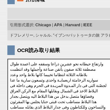
引用形式選択:
Chicago
|
APA
|
Harvard
|
IEEE
ドフレメリー, シャルル. “イブン=バットゥータの旅 アラビア
OCR読み取り結果
وارتفاع حيطانه نحو عشرين ذراعا وسقفه على اعمدة طوال
مصطفة ثلاثة صفون بأنقن صناعة وأجملها وقد انتظمت
بلاطانه الثلاثة انتظاما تخيبما كانها بلاط واحد وعدد
سواريه الرخامثة اربعمايـة واحدى وتسعون سارية ما عدا
لجصّنة التى فى دار المـدوة المريـدة فى الحرم وهى داخلة فى
البلاط الاخذ فى الشمال وبقابلها المقام مع الركن العراق
وفضاؤها متصل بدخل من هذا البلاط اليه ويتصل بجدار
هذا البلاط مساطب تحت قبتى حنايا يجلس بها المقرئون
والنساخون وللكتاطون وفى جدار البلاط الذى بقابله مساطب