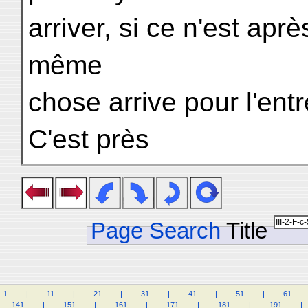
arriver, si ce n'est ap
même
chose arrive pour l'entr
C'est près
Page Search
Title
1
.
.
.
.
|
.
.
.
.
11
.
.
.
.
|
.
.
.
.
21
.
.
.
.
|
.
.
.
.
31
.
.
.
.
|
.
.
.
.
41
.
.
.
.
|
.
.
.
.
51
.
.
.
.
|
.
.
.
.
61
.
.
.
.
.
.
141
.
.
.
.
|
.
.
.
.
151
.
.
.
.
|
.
.
.
.
161
.
.
.
.
|
.
.
.
.
171
.
.
.
.
|
.
.
.
.
181
.
.
.
.
|
.
.
.
.
191
.
.
.
.
|
.