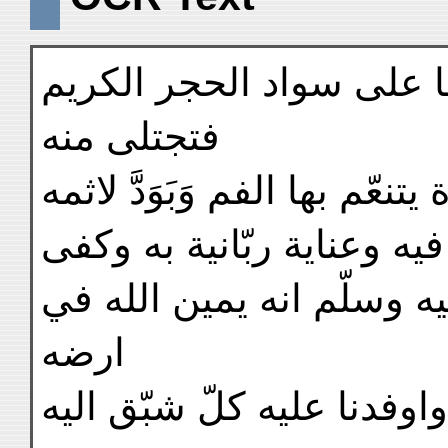
ا على سواد الحجر الكريم
فتجتلى منه
تنعّم بها الفم وَبَوَدَّ لاثمه
يه وعناية ربّانية به وكفى
 وسلّم انه يمين الله في
ارضه
اوفدنا عليه كلّ شبّق اليه