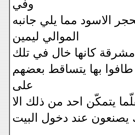
وفي
جر الاسود مما يلي جانبه
الموالي ليمين
 مشرقة كانها خال في تلك
 طافوا بها يتساقط بعضهم
على
ما يتمكّن احد من ذلك الا
 يصنعون عند دخول البيت