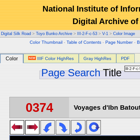
National Institute of Info
Digital Archive 
Digital Silk Road
>
Toyo Bunko Archive
>
III-2-F-c-53
>
V-1
>
Color Image
Color Thumbnail
-
Table of Contents
-
Page Number
-
B
Color
IIIF Color HighRes
Gray HighRes
PDF
Page Search
Title
0374
Voyages d'Ibn Batout