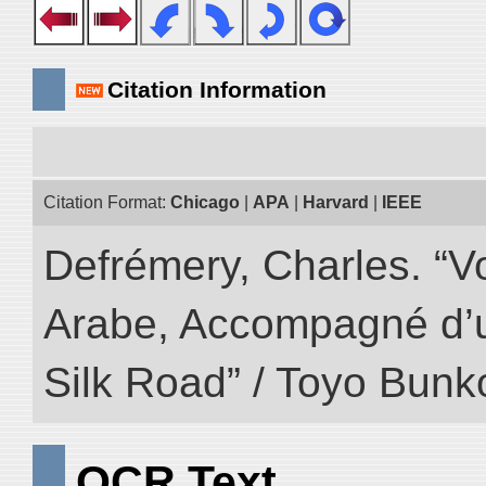
Citation Information
Citation Format:
Chicago
|
APA
|
Harvard
|
IEEE
Defrémery, Charles. “V
Arabe, Accompagné d’un
Silk Road” / Toyo Bunk
OCR Text