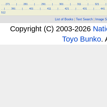
.
.
.
271
.
.
.
.
|
.
.
.
.
281
.
.
.
.
|
.
.
.
.
291
.
.
.
.
|
.
.
.
.
301
.
.
.
.
|
.
.
.
.
311
.
.
.
.
|
.
.
.
.
321
.
.
.
.
|
.
.
|
.
.
.
.
391
.
.
.
.
|
.
.
.
.
401
.
.
.
.
|
.
.
.
.
411
.
.
.
.
|
.
.
.
.
421
.
.
.
.
|
.
.
.
.
431
.
.
.
.
|
.
.
.
.
441
.
512
List of Books
|
Text Search
|
Image S
Copyright (C) 2003-2026
Nati
Toyo Bunko
.