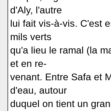
d'Aly, l'autre
lui fait vis-à-vis. C'est 
mils verts
qu'a lieu le ramal (la m
et en re-
venant. Entre Safa et M
d'eau, autour
duquel on tient un gra