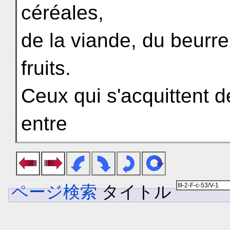
céréales,
de la viande, du beurre
fruits.
Ceux qui s'acquittent 
entre
ページ検索
タイトル