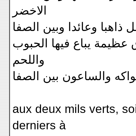
الاخضر
 ذاهبا وعائدا وبين الصفا
عظيمة يباع فيها الحبوب
واللحم
اكه والساعون بين الصفا
aux deux mils verts, so
derniers à