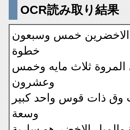
OCR読み取り結果
ن الاخضرين خمس وسبعون
خطوة
 المروة ثلاث مايه وخمس
وعشرون
وق ذات قوس واحد كبير
وسعة
الميل الاخضر هو سارية