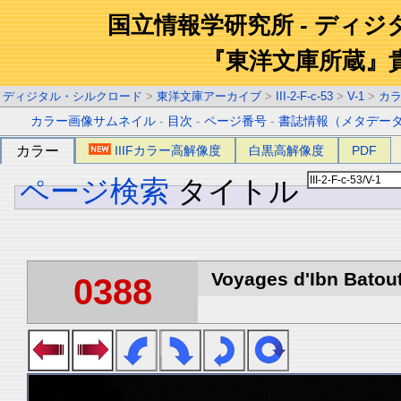
国立情報学研究所 - ディ
『東洋文庫所蔵』
ディジタル・シルクロード
>
東洋文庫アーカイブ
>
III-2-F-c-53
>
V-1
>
カ
カラー画像サムネイル
-
目次
-
ページ番号
-
書誌情報（メタデー
カラー
IIIFカラー高解像度
白黒高解像度
PDF
ページ検索
タイトル
Voyages d'Ibn Batout
0388