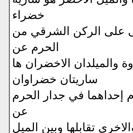
خضراء
تى على الركن الشرقي من
الحرم عن
ة والميلدان الاخضران ها
ساريتان خضراوان
م إحداهما في جدار الحرم
عن
لاخرى تقابلها وبين الميل