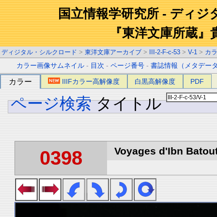
国立情報学研究所 - ディ
『東洋文庫所蔵』
ディジタル・シルクロード
>
東洋文庫アーカイブ
>
III-2-F-c-53
>
V-1
>
カ
カラー画像サムネイル
-
目次
-
ページ番号
-
書誌情報（メタデー
カラー
IIIFカラー高解像度
白黒高解像度
PDF
ページ検索
タイトル
Voyages d'Ibn Batout
0398