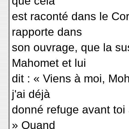
que cela
est raconté dans le Cor
rapporte dans
son ouvrage, que la s
Mahomet et lui
dit : « Viens à moi, M
j'ai déjà
donné refuge avant toi 
» Quand