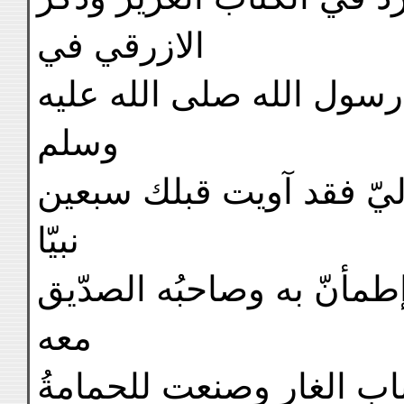
الازرقي في
 رسول الله صلى الله عليه
وسلم
اليّ فقد آويت قبلك سبعين
نبيّا
طمأنّ به وصاحبُه الصدّيق
معه
اب الغار وصنعت للحمامةُ