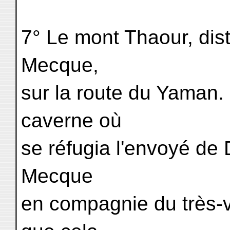
7° Le mont Thaour, dis
Mecque,
sur la route du Yaman. 
caverne où
se réfugia l'envoyé de D
Mecque
en compagnie du très-v