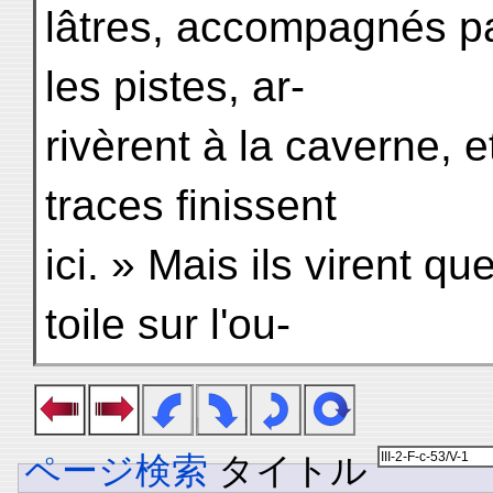
lâtres, accompagnés pa
les pistes, ar-
rivèrent à la caverne, et
traces finissent
ici. » Mais ils virent qu
toile sur l'ou-
ページ検索
タイトル