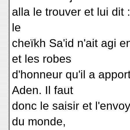
alla le trouver et lui di
le
cheïkh Sa'id n'ait agi 
et les robes
d'honneur qu'il a apport
Aden. Il faut
donc le saisir et l'env
du monde,