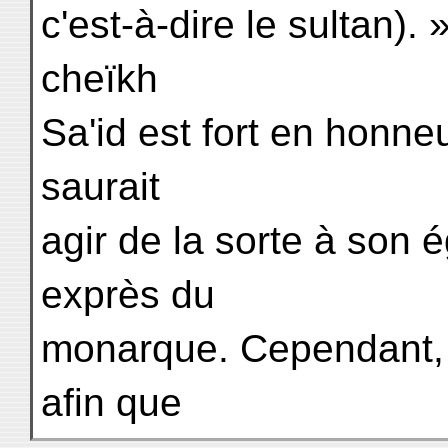
c'est-à-dire le sultan). 
cheïkh
Sa'id est fort en honneu
saurait
agir de la sorte à son 
exprès du
monarque. Cependant, je
afin que