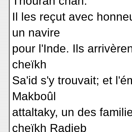
Thoûrân châh.
Il les reçut avec honneu
un navire
pour l'Inde. Ils arrivè
cheïkh
Sa'id s'y trouvait; et l'é
Makboûl
attaltaky, un des familie
cheïkh Radjeb