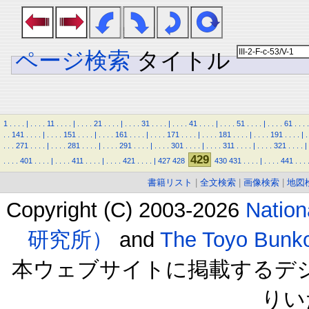
ページ検索
タイトル
1
.
.
.
.
|
.
.
.
.
11
.
.
.
.
|
.
.
.
.
21
.
.
.
.
|
.
.
.
.
31
.
.
.
.
|
.
.
.
.
41
.
.
.
.
|
.
.
.
.
51
.
.
.
.
|
.
.
.
.
61
.
.
.
.
.
.
141
.
.
.
.
|
.
.
.
.
151
.
.
.
.
|
.
.
.
.
161
.
.
.
.
|
.
.
.
.
171
.
.
.
.
|
.
.
.
.
181
.
.
.
.
|
.
.
.
.
191
.
.
.
.
|
.
.
.
.
271
.
.
.
.
|
.
.
.
.
281
.
.
.
.
|
.
.
.
.
291
.
.
.
.
|
.
.
.
.
301
.
.
.
.
|
.
.
.
.
311
.
.
.
.
|
.
.
.
.
321
.
.
.
.
|
429
.
.
.
.
401
.
.
.
.
|
.
.
.
.
411
.
.
.
.
|
.
.
.
.
421
.
.
.
.
|
427
428
430
431
.
.
.
.
|
.
.
.
.
441
.
.
.
書籍リスト
|
全文検索
|
画像検索
|
地図
Copyright (C) 2003-2026
Natio
研究所）
and
The Toyo B
本ウェブサイトに掲載するデ
りい