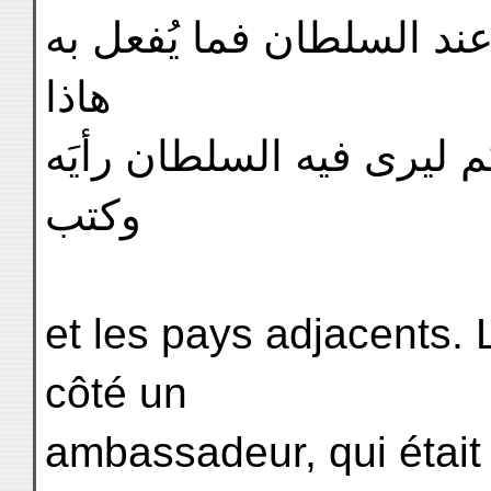
عند السلطان فما يُفعل به
هاذا
كم ليرى فيه السلطان رأيَه
وكتب
et les pays adjacents. L
côté un
ambassadeur, qui était 