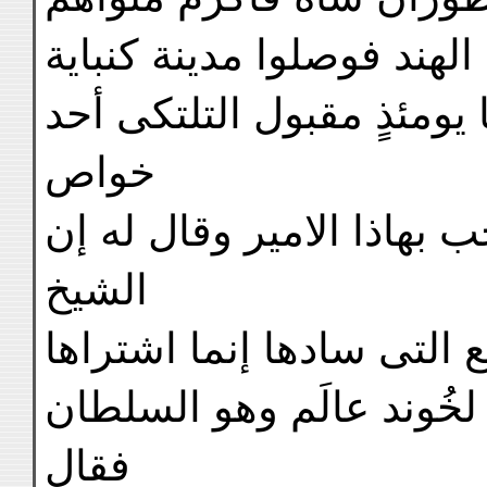
 الهند فوصلوا مدينة كنباية
يومئذٍ مقبول التلتكى أحد
خواص
 بهاذا الامير وقال له إن
الشيخ
َع التى سادها إنما اشتراها
لخُوند عالَم وهو السلطان
فقال