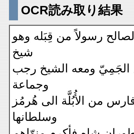
OCR読み取り結果
لصالح رسولاً من قِبَله وهو
شيخ
الجَمِيّ ومعه الشيخ رجب
وجماعة
س من الأُبُلَّة الى هُرمُز
وسلطانها
طوران شاه فأكرم منوّاهم