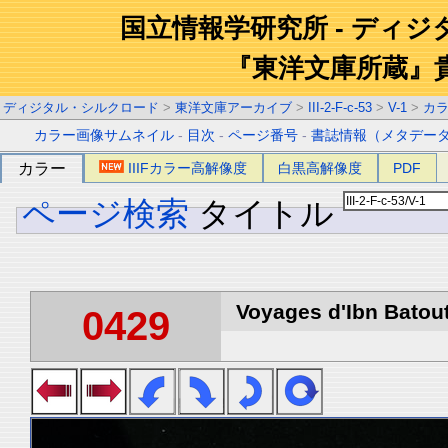
国立情報学研究所 - ディ
『東洋文庫所蔵』
ディジタル・シルクロード
>
東洋文庫アーカイブ
>
III-2-F-c-53
>
V-1
>
カ
カラー画像サムネイル
-
目次
-
ページ番号
-
書誌情報（メタデー
カラー
IIIFカラー高解像度
白黒高解像度
PDF
ページ検索
タイトル
Voyages d'Ibn Batout
0429