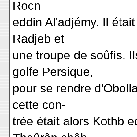
Rocn
eddin Al'adjémy. Il éta
Radjeb et
une troupe de soûfis. I
golfe Persique,
pour se rendre d'Oboll
cette con-
trée était alors Kothb 