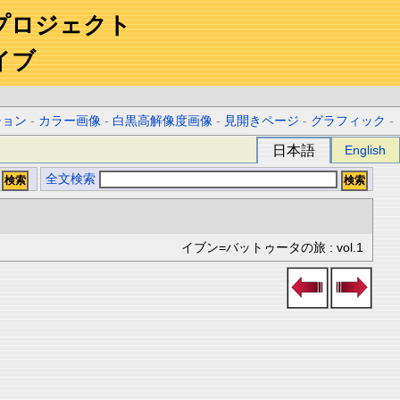
プロジェクト
イブ
ション
-
カラー画像
-
白黒高解像度画像
-
見開きページ
-
グラフィック
-
日本語
English
全文検索
イブン=バットゥータの旅 : vol.1