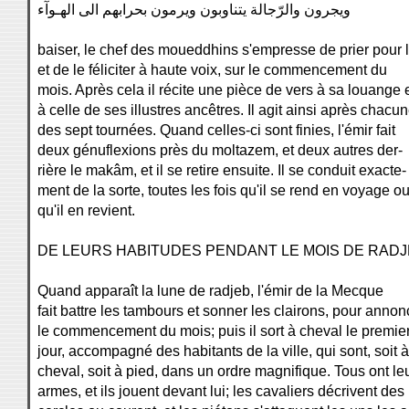
ويجرون والرّجالة يتناوبون ويرمون بحرابهم الى الهـوآء
baiser, le chef des moueddhins s'empresse de prier pour l
et de le féliciter à haute voix, sur le commencement du
mois. Après cela il récite une pièce de vers à sa louange 
à celle de ses illustres ancêtres. Il agit ainsi après chacu
des sept tournées. Quand celles-ci sont finies, l'émir fait
deux génuflexions près du moltazem, et deux autres der-
rière le makâm, et il se retire ensuite. Il se conduit exacte-
ment de la sorte, toutes les fois qu'il se rend en voyage o
qu'il en revient.
DE LEURS HABITUDES PENDANT LE MOIS DE RADJ
Quand apparaît la lune de radjeb, l'émir de la Mecque
fait battre les tambours et sonner les clairons, pour annon
le commencement du mois; puis il sort à cheval le premie
jour, accompagné des habitants de la ville, qui sont, soit à
cheval, soit à pied, dans un ordre magnifique. Tous ont le
armes, et ils jouent devant lui; les cavaliers décrivent des