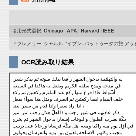
引用形式選択:
Chicago
|
APA
|
Harvard
|
IEEE
ドフレメリー, シャルル. “イブン=バットゥータの旅 アラビア
OCR読み取り結果
له والتهمّمة بدخول الشهر رافعا بذلك صوته ثم يذكر شعرا
في مدحه ومدح سلفه آلكريم ويفعل به هاكذا في السبعة
أَشْوَاط فاذا فرغ منها ركع عند الملتزم ركعتين ثم ركع
خلف المقام ايضا ركعتين ثم انصرف ومثل هذا سوآء يفعل
اذا اراد سفرا واذا قدم من سفر ايضا ،
ذكر عادتهم في شهر رجب واذا اهلّ هلال رجب امر امير
مكّة بضرب الطبول والنوقات إشعارا بدخول الشهر ثم يخرج
في أوّل يوم منه راكبا ومعه اهل مكّة فرسانا ورجالا على ترتيب
مجيب وكلهم بالاسلحة يلعبون بين يديه والفرسان يجولون