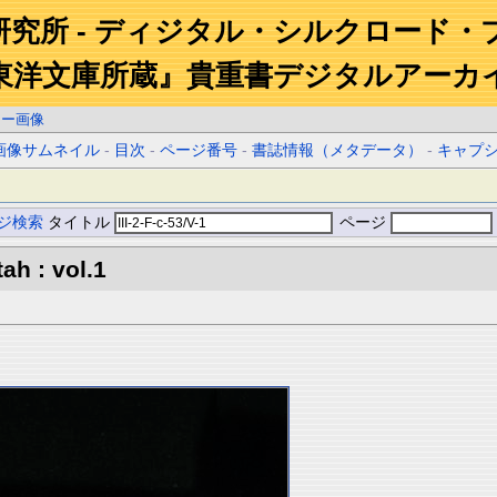
研究所 - ディジタル・シルクロード・
東洋文庫所蔵』貴重書デジタルアーカ
ラー画像
画像サムネイル
-
目次
-
ページ番号
-
書誌情報（メタデータ）
-
キャプ
ジ検索
タイトル
ページ
ah : vol.1