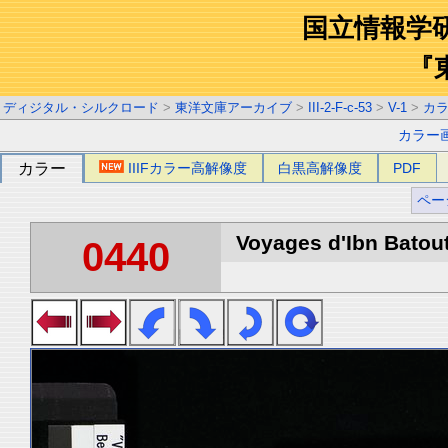
国立情報学
『
ディジタル・シルクロード
>
東洋文庫アーカイブ
>
III-2-F-c-53
>
V-1
>
カ
カラー
カラー
IIIFカラー高解像度
白黒高解像度
PDF
ペー
Voyages d'Ibn Batout
0440