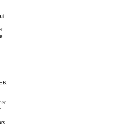
ui
et
ne
u
EB.
cer
r
urs