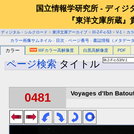
国立情報学研究所 - ディ
『東洋文庫所蔵』
ディジタル・シルクロード
>
東洋文庫アーカイブ
>
III-2-F-c-53
>
V-1
>
カ
カラー画像サムネイル
-
目次
-
ページ番号
-
書誌情報（メタデー
カラー
IIIFカラー高解像度
白黒高解像度
PDF
ページ検索
タイトル
Voyages d'Ibn Batout
0481