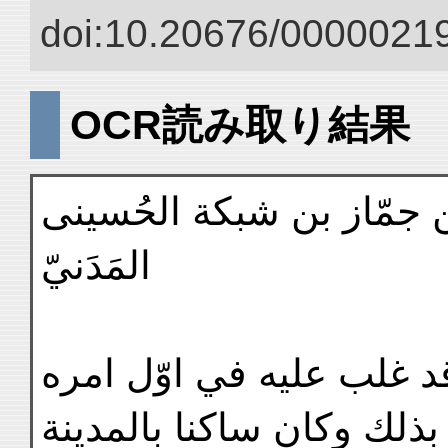
doi:10.20676/00000219
OCR読み取り結果
بن جمّاز بن شبكة الحُسينى
المَدَنيّ
قد غلب عليه في اوّل امره
ر بذلك وكان ساكنا بالمدينة