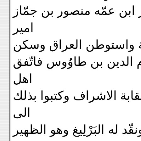
 ابن عمّه منصور بن جمّاز
امير
نة واستوطن العراق وسكن
م الدين بن طاوُوس فاتّفق
اهل
قابة الاشراف وكتبوا بذلك
الى
 له البَرْلِيغ وهو الظهير