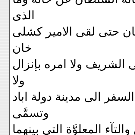
الذى
ن حتى لقى الامير كشلى
خان
 الشريف ولا امره بإنزال
ولا
لسفر الى مدينة دولة اباد
وتسمَّى
 والتآء المعلوَّة التى بينهما