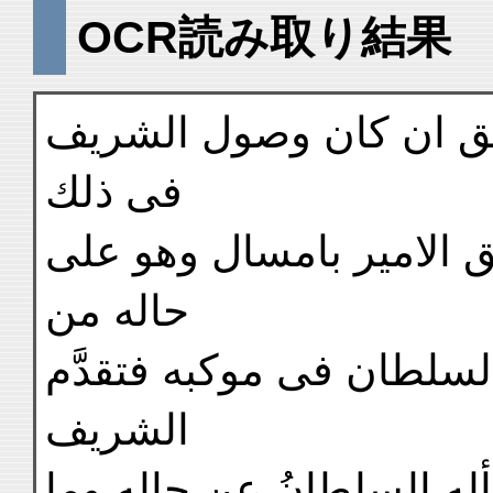
OCR読み取り結果
اتَّفَق ان كان وصول الشريف
فى ذلك
 الامير بامسال وهو على
حاله من
 السلطان فى موكبه فتقدَّم
الشريف
له السلطانُ عن حاله وما