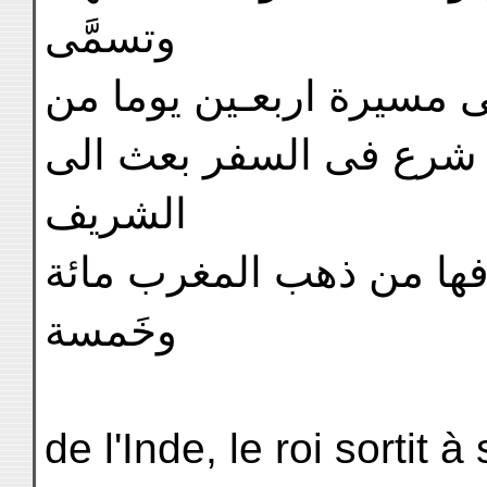
وتسمَّى
ى مسيرة اربعـين يوما من
ّا شرع فى السفر بعث الى
الشريف
فها من ذهب المغرب مائة
وخَمسة
de l'Inde, le roi sortit à