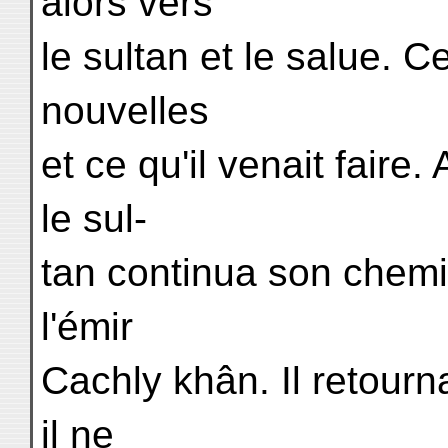
alors vers
le sultan et le salue. 
nouvelles
et ce qu'il venait faire
le sul-
tan continua son chemin
l'émir
Cachly khân. Il retourn
il ne