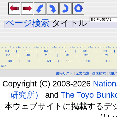
ページ検索
タイトル
1
.
.
.
.
|
.
.
.
.
11
.
.
.
.
|
.
.
.
.
21
.
.
.
.
|
.
.
.
.
31
.
.
.
.
|
.
.
.
.
41
.
.
.
.
|
.
.
.
.
51
.
.
.
.
|
.
.
.
.
61
.
.
.
.
.
.
141
.
.
.
.
|
.
.
.
.
151
.
.
.
.
|
.
.
.
.
161
.
.
.
.
|
.
.
.
.
171
.
.
.
.
|
.
.
.
.
181
.
.
.
.
|
.
.
.
.
191
.
.
.
.
|
.
.
.
.
271
.
.
.
.
|
.
.
.
.
281
.
.
.
.
|
.
.
.
.
291
.
.
.
.
|
.
.
.
.
301
.
.
.
.
|
.
.
.
.
311
.
.
.
.
|
.
.
.
.
321
.
.
.
.
|
.
.
.
.
401
.
.
.
.
|
.
.
.
.
411
.
.
.
.
|
.
.
.
.
421
.
.
.
.
|
.
.
.
.
431
.
.
.
.
|
.
.
.
.
441
.
.
.
.
|
.
.
.
.
451
.
.
.
.
512
書籍リスト
|
全文検索
|
画像検索
|
地図
Copyright (C) 2003-2026
Natio
研究所）
and
The Toyo B
本ウェブサイトに掲載するデ