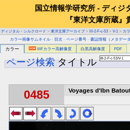
国立情報学研究所 - ディ
『東洋文庫所蔵』
ディジタル・シルクロード
>
東洋文庫アーカイブ
>
III-2-F-c-53
>
V-1
>
カ
カラー画像サムネイル
-
目次
-
ページ番号
-
書誌情報（メタデー
カラー
IIIFカラー高解像度
白黒高解像度
PDF
ページ検索
タイトル
Voyages d'Ibn Batout
0485