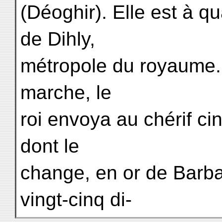
(Déoghir). Elle est à q
de Dihly,
métropole du royaume.
marche, le
roi envoya au chérif ci
dont le
change, en or de Barba
vingt-cinq di-