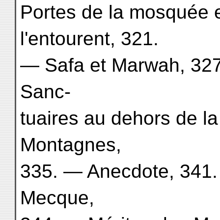
Portes de la mosquée e
l'entourent, 321.
— Safa et Marwah, 327
Sanc-
tuaires au dehors de l
Montagnes,
335. — Anecdote, 341.
Mecque,