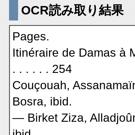
OCR読み取り結果
Pages.
Itinéraire de Damas à Médine
. . . . . . 254
Couçouah, Assanamaïn,
Bosra, ibid.
— Birket Ziza, Alladjo
ibid.