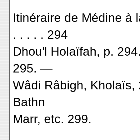
Itinéraire de Médine à la M
. . . . . 294
Dhou'l Holaïfah, p. 29
295. —
Wâdi Râbigh, Kholaïs,
Bathn
Marr, etc. 299.