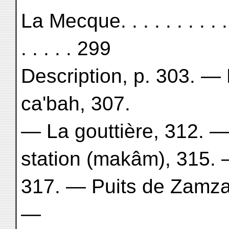
La Mecque. . . . . . . . . . . . 
. . . . . 299
Description, p. 303. 
ca'bah, 307.
— La gouttière, 312. —
station (makâm), 315. —
317. — Puits de Zamza
—