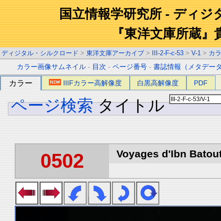
国立情報学研究所 - ディ
『東洋文庫所蔵』
ディジタル・シルクロード
>
東洋文庫アーカイブ
>
III-2-F-c-53
>
V-1
>
カ
カラー画像サムネイル
-
目次
-
ページ番号
-
書誌情報（メタデー
カラー
IIIFカラー高解像度
白黒高解像度
PDF
ページ検索
タイトル
Voyages d'Ibn Batout
0502