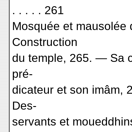
. . . . . 261
Mosquée et mausolée 
Construction
du temple, 265. — Sa 
pré-
dicateur et son imâm,
Des-
servants et moueddhin