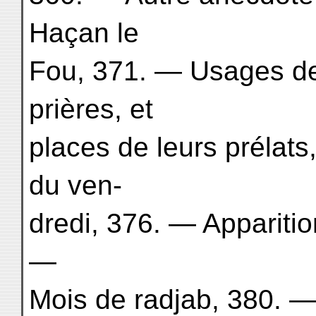
Haçan le
Fou, 371. — Usages de
prières, et
places de leurs prélat
du ven-
dredi, 376. — Apparitio
—
Mois de radjab, 380. —