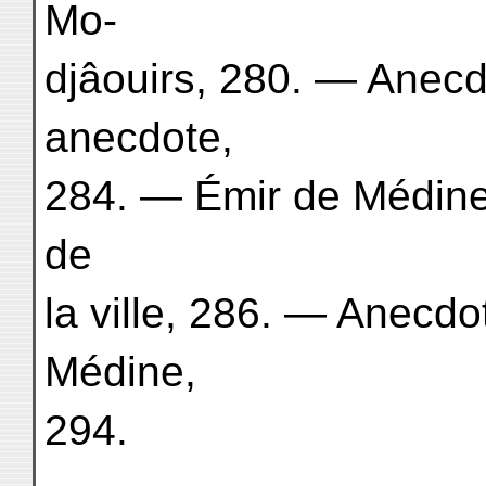
Mo-
djâouirs, 280. — Anecd
anecdote,
284. — Émir de Médine
de
la ville, 286. — Anecd
Médine,
294.