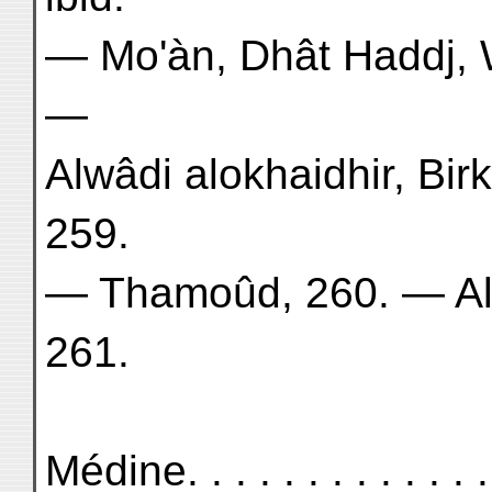
— Mo'àn, Dhât Haddj, 
—
Alwâdi alokhaidhir, Birk
259.
— Thamoûd, 260. — Al'o
261.
Médine. . . . . . . . . . . . . . 