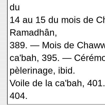
du
14 au 15 du mois de C
Ramadhân,
389. — Mois de Chawwâl
ca'bah, 395. — Cérémo
pèlerinage, ibid.
Voile de la ca'bah, 40
404.