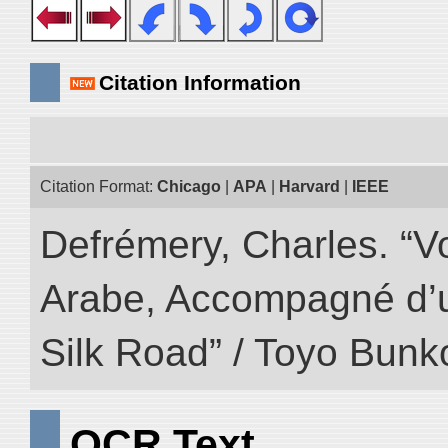
Citation Information
Citation Format:
Chicago
|
APA
|
Harvard
|
IEEE
Defrémery, Charles. “V
Arabe, Accompagné d’un
Silk Road” / Toyo Bunk
OCR Text