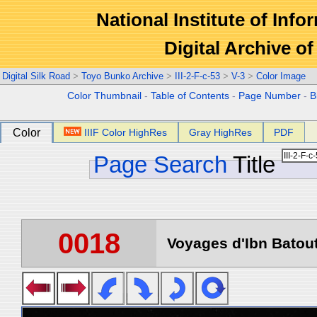
National Institute of Info
Digital Archive 
Digital Silk Road
>
Toyo Bunko Archive
>
III-2-F-c-53
>
V-3
>
Color Image
Color Thumbnail
-
Table of Contents
-
Page Number
-
B
Color
IIIF Color HighRes
Gray HighRes
PDF
Page Search
Title
0018
Voyages d'Ibn Batout