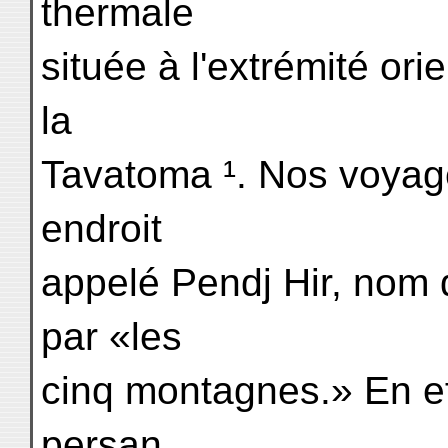
thermale
située à l'extrémité ori
la
Tavatoma ¹. Nos voyage
endroit
appelé Pendj Hir, nom 
par «les
cinq montagnes.» En eff
persan,