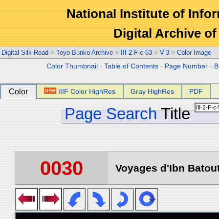
National Institute of Info
Digital Archive 
Digital Silk Road
>
Toyo Bunko Archive
>
III-2-F-c-53
>
V-3
>
Color Image
Color Thumbnail
-
Table of Contents
-
Page Number
-
B
Color
IIIF Color HighRes
Gray HighRes
PDF
Page Search
Title
0030
Voyages d'Ibn Batout