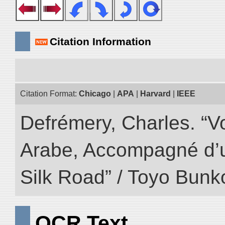
Citation Information
Citation Format:
Chicago
|
APA
|
Harvard
|
IEEE
Defrémery, Charles. “V
Arabe, Accompagné d’un
Silk Road” / Toyo Bunk
OCR Text