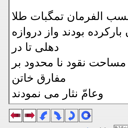
حسب الفرمان تمگبات طلا
بارکرده بودند واز دروازه
دهلی تا در
مساحت نقود نا محدود بر
مفارق خاتن
وعامّ نثار می نمودند