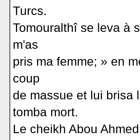
Turcs.
Tomouralthî se leva à s
m'as
pris ma femme; » en mê
coup
de massue et lui brisa 
tomba mort.
Le cheikh Abou Ahmed fu