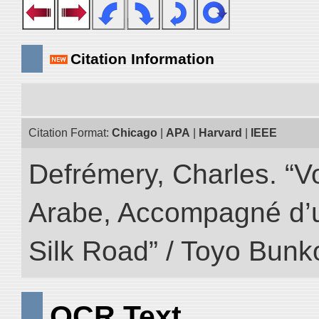
Citation Information
Citation Format:
Chicago
|
APA
|
Harvard
|
IEEE
Defrémery, Charles. “V
Arabe, Accompagné d’un
Silk Road” / Toyo Bunk
OCR Text