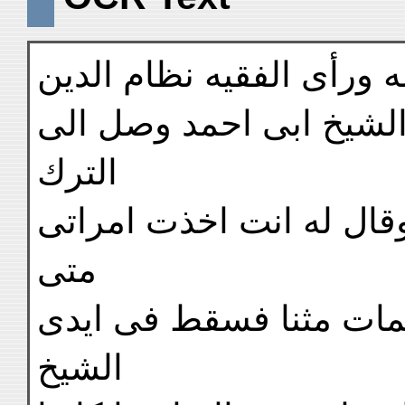
له ورأى الفقيه نظام الدين
لشيخ ابى احمد وصل الى
الترك
وقال له انت اخذت امراتى
متى
مات مثنا فسقط فى ايدى
الشيخ