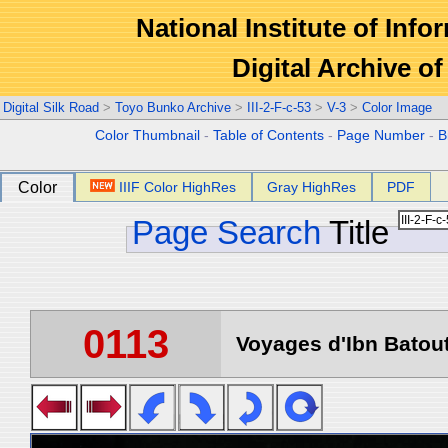
National Institute of Info
Digital Archive 
Digital Silk Road
>
Toyo Bunko Archive
>
III-2-F-c-53
>
V-3
>
Color Image
Color Thumbnail
-
Table of Contents
-
Page Number
-
B
Color
IIIF Color HighRes
Gray HighRes
PDF
Page Search
Title
0113
Voyages d'Ibn Batout