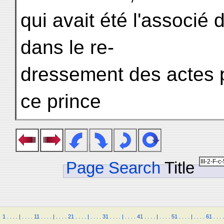
qui avait été l'associé
dans le re-
dressement des actes p
ce prince
Page Search
Title
1
.
.
.
.
|
.
.
.
.
11
.
.
.
.
|
.
.
.
.
21
.
.
.
.
|
.
.
.
.
31
.
.
.
.
|
.
.
.
.
41
.
.
.
.
|
.
.
.
.
51
.
.
.
.
|
.
.
.
.
61
.
.
.
.