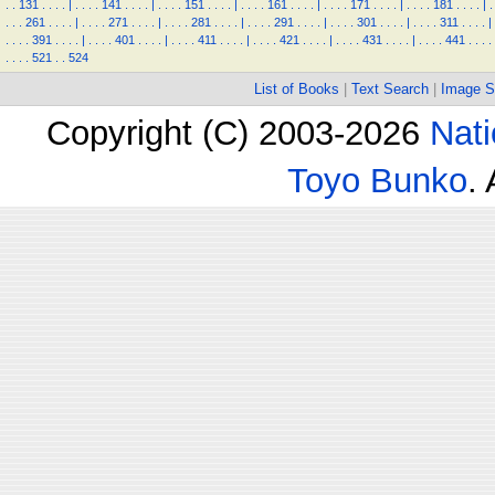
.
.
131
.
.
.
.
|
.
.
.
.
141
.
.
.
.
|
.
.
.
.
151
.
.
.
.
|
.
.
.
.
161
.
.
.
.
|
.
.
.
.
171
.
.
.
.
|
.
.
.
.
181
.
.
.
.
|
.
.
.
.
261
.
.
.
.
|
.
.
.
.
271
.
.
.
.
|
.
.
.
.
281
.
.
.
.
|
.
.
.
.
291
.
.
.
.
|
.
.
.
.
301
.
.
.
.
|
.
.
.
.
311
.
.
.
.
|
.
.
.
.
391
.
.
.
.
|
.
.
.
.
401
.
.
.
.
|
.
.
.
.
411
.
.
.
.
|
.
.
.
.
421
.
.
.
.
|
.
.
.
.
431
.
.
.
.
|
.
.
.
.
441
.
.
.
.
.
.
.
.
521
.
.
524
List of Books
|
Text Search
|
Image S
Copyright (C) 2003-2026
Nati
Toyo Bunko
.