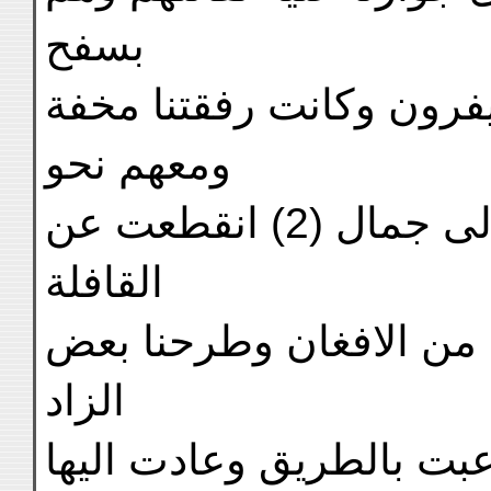
بسفح
فرون وكانت رفقتنا مخفة
ومعهم نحو
اربعة آلاف فرس وكانت لى جمال (2) انقطعت عن
القافلة
 من الافغان وطرحنا بعض
الزاد
عبت بالطريق وعادت اليها