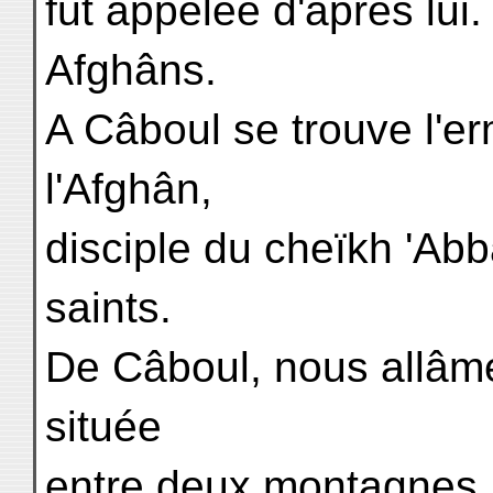
fut appelée d'après lui.
Afghâns.
A Câboul se trouve l'er
l'Afghân,
disciple du cheïkh 'Ab
saints.
De Câboul, nous allâm
située
entre deux montagnes, 