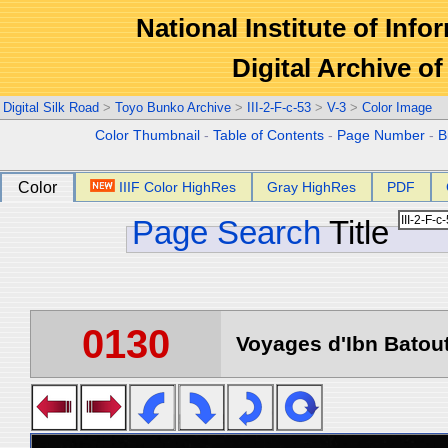
National Institute of Info
Digital Archive 
Digital Silk Road
>
Toyo Bunko Archive
>
III-2-F-c-53
>
V-3
>
Color Image
Color Thumbnail
-
Table of Contents
-
Page Number
-
B
Color
IIIF Color HighRes
Gray HighRes
PDF
Page Search
Title
0130
Voyages d'Ibn Batout