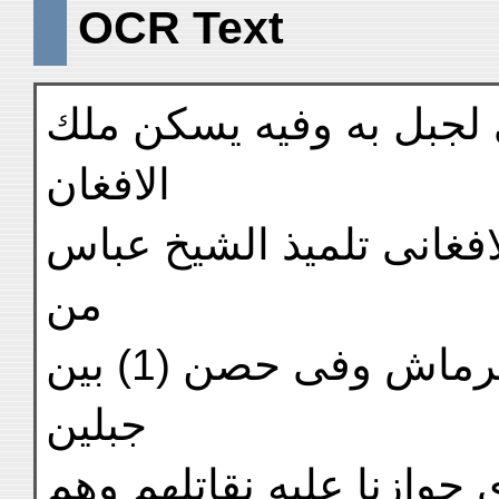
OCR Text
 لجبل به وفيه يسكن ملك
الافغان
افغانى تلميذ الشيخ عباس
من
كبار الاوليآء ومنها رحلنا الى كرماش وفى حصن (1) بين
جبلين
 جوازنا عليه نقاتلهم وهم