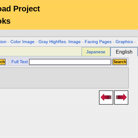
Road Project
oks
tion
-
Color Image
-
Gray HighRes. Image
-
Facing Pages
-
Graphics
-
Japanese
English
Full Text