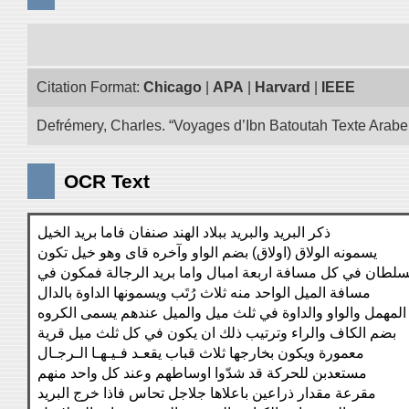
Citation Format:
Chicago
|
APA
|
Harvard
|
IEEE
Defrémery, Charles. “Voyages d’Ibn Batoutah Texte Arabe
OCR Text
ذكر البريد والبريد ببلاد الهند صنفان فاما بريد الخيل
يسمونه الولاق (اولاق) بضم الواو وآخره قاى وهو خيل تكون
للسلطان في كل مسافة اربعة امبال واما بريد الرجالة فمكون 
مسافة الميل الواحد منه ثلاث رُتَب ويسمونها الداوة بالدال
المهمل والواو والداوة في ثلث ميل والميل عندهم يسمى الكروه
بضم الكاف والراء وترتيب ذلك ان يكون في كل ثلث ميل قرية
معمورة ويكون بخارجها ثلاث قباب يقعـد فـيـهـا الـرجـال
مستعدبن للحركة قد شدّوا اوساطهم وعند كل واحد منهم
مقرعة مقدار ذراعين باعلاها جلاجل تحاس فاذا خرج البريد