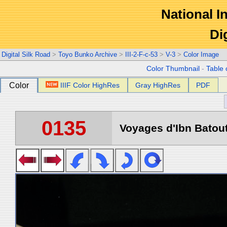
National In
Di
Digital Silk Road
>
Toyo Bunko Archive
>
III-2-F-c-53
>
V-3
>
Color Image
Color Thumbnail
-
Table 
Color
IIIF Color HighRes
Gray HighRes
PDF
0135
Voyages d'Ibn Batout