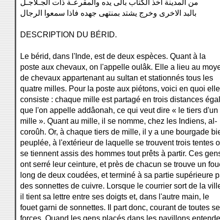
من المدينة اخذ الكتاب بالى يده والمقرعـة ذات الجـلاجـل
بالبد الاخرى وخرج يشتد بمنتهى جهده فاذا سمعوا الرجال
DESCRIPTION DU BÉRID.
Le bérid, dans l'Inde, est de deux espèces. Quant à la
poste aux chevaux, on l'appelle oulâk. Elle a lieu au moy
de chevaux appartenant au sultan et stationnés tous les
quatre milles. Pour la poste aux piétons, voici en quoi elle
consiste : chaque mille est partagé en trois distances éga
que l'on appelle addâonah, ce qui veut dire « le tiers d'un
mille ». Quant au mille, il se nomme, chez les Indiens, al-
coroûh. Or, à chaque tiers de mille, il y a une bourgade bi
peuplée, à l'extérieur de laquelle se trouvent trois tentes 
se tiennent assis des hommes tout prêts à partir. Ces gen
ont serré leur ceinture, et près de chacun se trouve un fou
long de deux coudées, et terminé à sa partie supérieure p
des sonnettes de cuivre. Lorsque le courrier sort de la vill
il tient sa lettre entre ses doigts et, dans l'autre main, le
fouet garni de sonnettes. Il part donc, courant de toutes s
forces. Quand les gens placés dans les pavillons entende