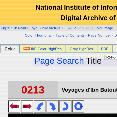
National Institute of Info
Digital Archive 
Digital Silk Road
>
Toyo Bunko Archive
>
III-2-F-c-53
>
V-3
>
Color Image
Color Thumbnail
-
Table of Contents
-
Page Number
-
B
Color
IIIF Color HighRes
Gray HighRes
PDF
Page Search
Title
0213
Voyages d'Ibn Batout