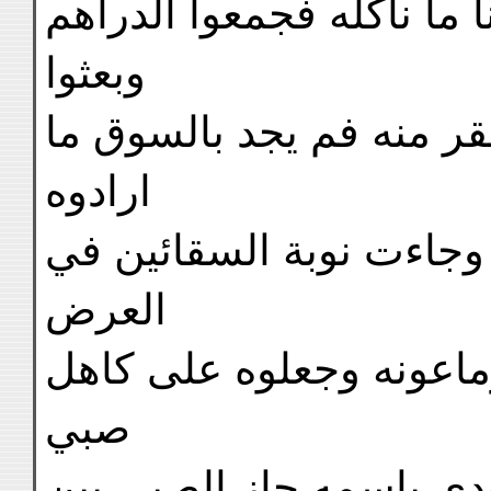
احدنا الى السوق ليشتري ل
وبعثوا
بها بلبان اذ لم يكن فيهم
ارادوه
فتوجه الى سوق اخرى واب
العرض
وهو لم يات بعدُ فاخذوا ر
صبي
وعرضوه على انّه بلبان ف