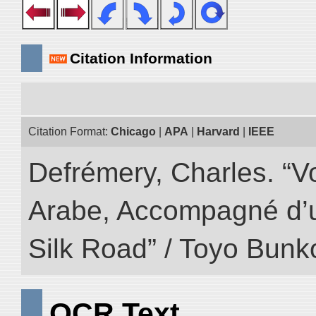
Citation Information
Citation Format:
Chicago
|
APA
|
Harvard
|
IEEE
Defrémery, Charles. “V
Arabe, Accompagné d’un
Silk Road” / Toyo Bunk
OCR Text