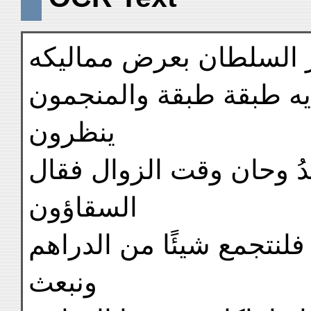
نعم عندنا علامة نعرفه ب
وجلس لذلك فعرضوا بين 
ينظرون
اليهم ويقولون لم نره بع
السقاؤون
بعضهم لبعض انا قد جعنا ف
ونبعث