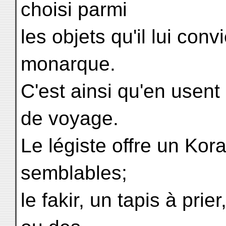
choisi parmi
les objets qu'il lui con
monarque.
C'est ainsi qu'en usent
de voyage.
Le légiste offre un Kor
semblables;
le fakir, un tapis à pri