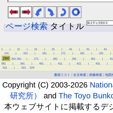
ページ検索
タイトル
1
.
.
.
.
|
.
.
.
.
11
.
.
.
.
|
.
.
.
.
21
.
.
.
.
|
.
.
.
.
31
.
.
.
.
|
.
.
.
.
41
.
.
.
.
|
.
.
.
.
51
.
.
.
.
|
.
.
.
.
61
.
.
.
.
.
.
141
.
.
.
.
|
.
.
.
.
151
.
.
.
.
|
.
.
.
.
161
.
.
.
.
|
.
.
.
.
171
.
.
.
.
|
.
.
.
.
181
.
.
.
.
|
.
.
.
.
191
.
.
.
.
|
.
260
261
262
.
.
.
|
.
.
.
.
271
.
.
.
.
|
.
.
.
.
281
.
.
.
.
|
.
.
.
.
291
.
.
.
.
|
.
.
.
.
301
.
.
.
.
|
.
.
.
.
31
381
.
.
.
.
|
.
.
.
.
391
.
.
.
.
|
.
.
.
.
401
.
.
.
.
|
.
.
.
.
411
.
.
.
.
|
.
.
.
.
421
.
.
.
.
|
.
.
.
.
431
.
.
.
.
|
.
.
.
.
511
.
.
.
.
|
.
.
.
.
521
.
.
524
書籍リスト
|
全文検索
|
画像検索
|
地図
Copyright (C) 2003-2026
Natio
研究所）
and
The Toyo B
本ウェブサイトに掲載するデ