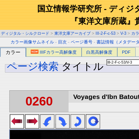
国立情報学研究所 - ディ
『東洋文庫所蔵』
ディジタル・シルクロード
>
東洋文庫アーカイブ
>
III-2-F-c-53
>
V-3
>
カ
カラー画像サムネイル
-
目次
-
ページ番号
-
書誌情報（メタデー
カラー
IIIFカラー高解像度
白黒高解像度
PDF
ページ検索
タイトル
Voyages d'Ibn Batout
0260