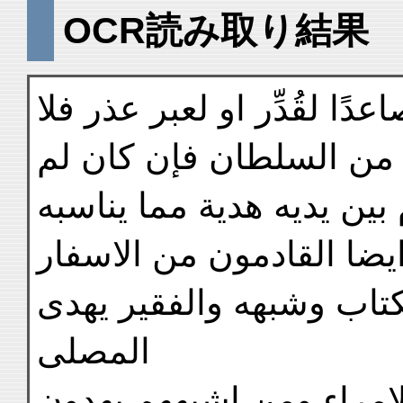
OCR読み取り結果
ًا لقُدِّر او لعبر عذر فلا
ن من السلطان فإن كان لم
بين يديه هدية مما يناسبه
يضا القادمون من الاسفار
كتاب وشبهه والفقير يهدى
المصلى
امراء ومن اشبههم يهدون