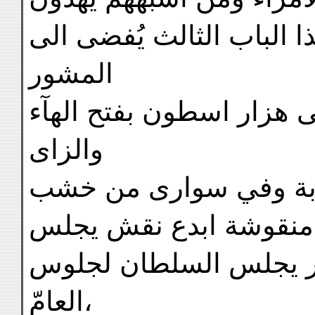
 الباب الثالث يُفضى الى
المشور
 هزار اسطون بفتح الهآء
والزاى
ربة وفي سوارى من خشب
منقوشة ابدع نقش يجلس
ور يجلس السلطان لجلوس
العامّ،