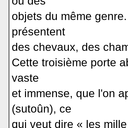
ou des
objets du même genre. 
présentent
des chevaux, des cham
Cette troisième porte ab
vaste
et immense, que l'on 
(sutoûn), ce
qui veut dire « les mil