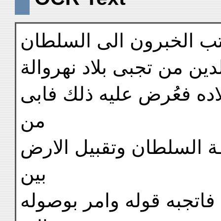
تب الخبرون الى السلطان
دين من تجبى بلاد نهروالة
بلاده فعُرض عليه ذلك فابى
من
يَـة السلطان وتقبيل الارض
بين
فاتجبه قوله وامر بوصوله