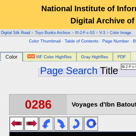
National Institute of Info
Digital Archive 
Digital Silk Road
>
Toyo Bunko Archive
>
III-2-F-c-53
>
V-3
>
Color Image
Color Thumbnail
-
Table of Contents
-
Page Number
-
B
Color
IIIF Color HighRes
Gray HighRes
PDF
Page Search
Title
0286
Voyages d'Ibn Batout