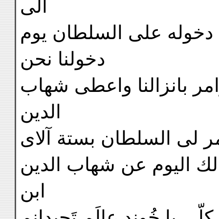
الى
 دخوله على السلطان يوم
دخولنا نحن
 وامر بانزالنا واعطى شهاب
الدين
مر لى السلطان بستة آلاى
لك اليوم عن شهاب الدين
ابن
لّى يا خُوند عالَم تَجيدانم