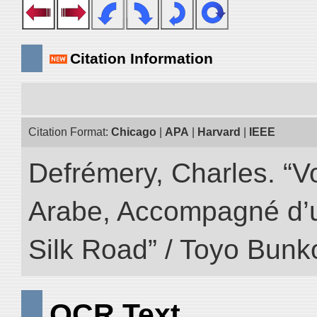
Citation Information
Citation Format:
Chicago
|
APA
|
Harvard
|
IEEE
Defrémery, Charles. “V
Arabe, Accompagné d’un
Silk Road” / Toyo Bunk
OCR Text