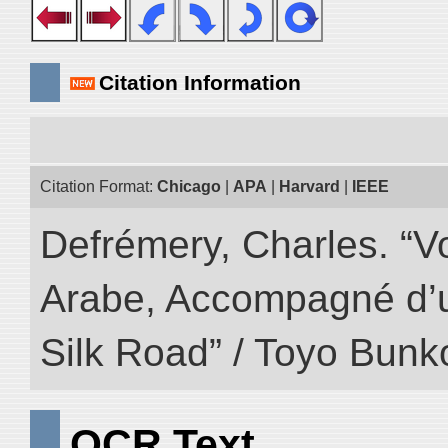
Citation Information
Citation Format:
Chicago
|
APA
|
Harvard
|
IEEE
Defrémery, Charles. “V
Arabe, Accompagné d’un
Silk Road” / Toyo Bunk
OCR Text