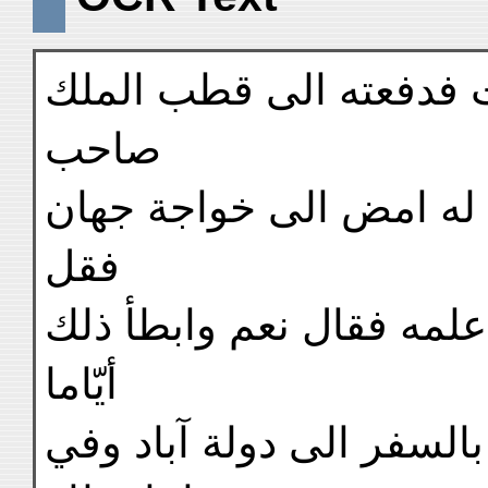
ت فدفعته الى قطب الملك
صاحب
له امض الى خواجة جهان
فقل
علمه فقال نعم وابطأ ذلك
أيّاما
السفر الى دولة آباد وفي