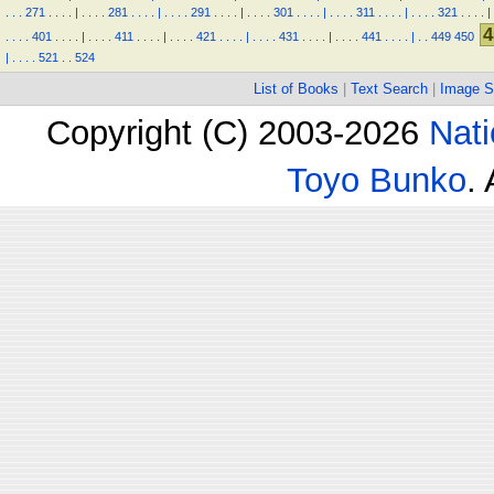
.
.
.
271
.
.
.
.
|
.
.
.
.
281
.
.
.
.
|
.
.
.
.
291
.
.
.
.
|
.
.
.
.
301
.
.
.
.
|
.
.
.
.
311
.
.
.
.
|
.
.
.
.
321
.
.
.
.
|
4
.
.
.
.
401
.
.
.
.
|
.
.
.
.
411
.
.
.
.
|
.
.
.
.
421
.
.
.
.
|
.
.
.
.
431
.
.
.
.
|
.
.
.
.
441
.
.
.
.
|
.
.
449
450
|
.
.
.
.
521
.
.
524
List of Books
|
Text Search
|
Image S
Copyright (C) 2003-2026
Nati
Toyo Bunko
.