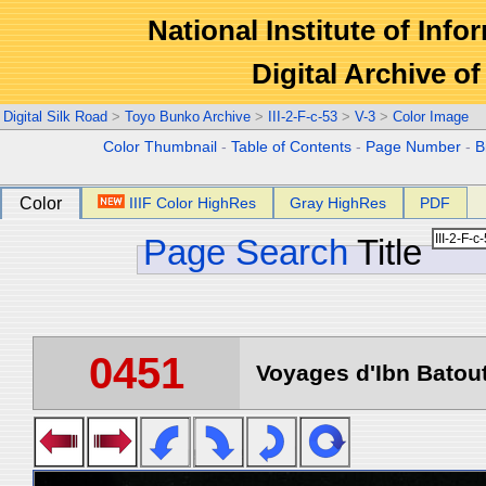
National Institute of Info
Digital Archive 
Digital Silk Road
>
Toyo Bunko Archive
>
III-2-F-c-53
>
V-3
>
Color Image
Color Thumbnail
-
Table of Contents
-
Page Number
-
B
Color
IIIF Color HighRes
Gray HighRes
PDF
Page Search
Title
0451
Voyages d'Ibn Batout