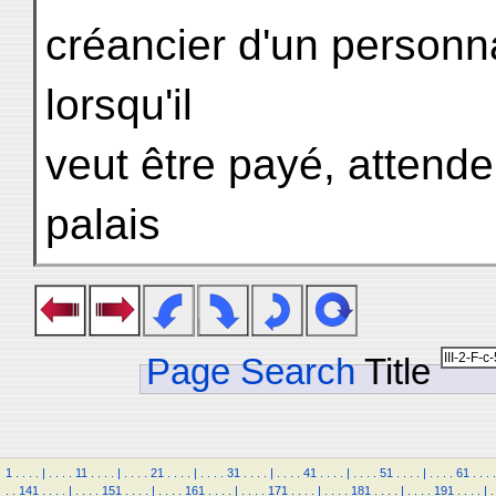
créancier d'un personn
lorsqu'il
veut être payé, attende
palais
Page Search
Title
1
.
.
.
.
|
.
.
.
.
11
.
.
.
.
|
.
.
.
.
21
.
.
.
.
|
.
.
.
.
31
.
.
.
.
|
.
.
.
.
41
.
.
.
.
|
.
.
.
.
51
.
.
.
.
|
.
.
.
.
61
.
.
.
.
.
.
141
.
.
.
.
|
.
.
.
.
151
.
.
.
.
|
.
.
.
.
161
.
.
.
.
|
.
.
.
.
171
.
.
.
.
|
.
.
.
.
181
.
.
.
.
|
.
.
.
.
191
.
.
.
.
|
.