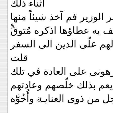
اثناء ذلك
لوزير فم آخذ شيئاً منها
ف به عطاؤها اذكره مُتوقٍّ
 لهم علّى الدين الى السفر
قلت
رهونى على العادة في تلك
يعم بذلك خلّصهم وعادتهم
من ذوى العنايـة وأُخُوَّه