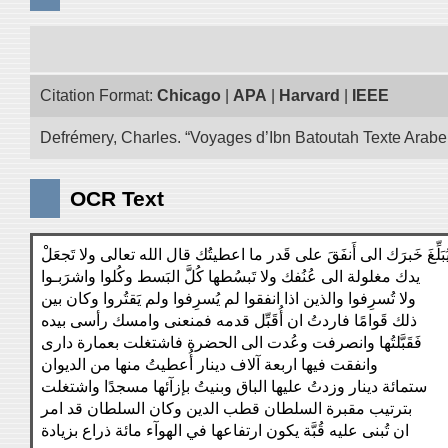
Citation Format:
Chicago
|
APA
|
Harvard
|
IEEE
Defrémery, Charles. “Voyages d’Ibn Batoutah Texte Arabe
OCR Text
ُبَلِّغَ خَبرَك الى أَنفَقَ على قَدر ما اعطيتُك قال الله تعالى ولا تَجعَلْ
يدك مغلولة الى عُنُفك ولا تَبسُطها كُلَّ البَسط وكُلوا واشرَبـوا
ولا تُسرِفوا والذين اذا انفقوا لم يُسرِفوا ولم يَقتُروا وكان بين
ذلك قَوامًا فاردتُ ان أُقَبِّل قدمه فمنعنى وامسك رأسى بيده
فَقَبَّلتُها وانصرفت وعُدت الى الحضرة فاشتغلت بعمارة دارى
وانفقت فيها اربعة آلاف دينار أُعطيتُ منها من الديوان
ستمائة دينار وزدتُ عليها الباق وبنيتُ بإزآئها مسجدًا واشتغلت
بترتيب مقبرة السلطان قطب الدين وكان السلطان قد امر
ان تُبنى عليه قُبَّة يكون ارتفاعها في الهوآء مائة ذراع بزيادة