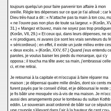
toujours quelqu'un pour faire parvenir ton affaire à mon
oreille. Règle tes dépenses sur ce que je t'ai alloué ; car l
Dieu très-haut a dit : « N'attache pas ta main à ton cou, m
« ne l'ouvre pas non plus de toute sa largeur. » (Korân, XV
31.) « Mangez et buvez, mais ne soyez pas trop prodigues
(Korân, VII, 29.) « Et ceux qui, dans leurs dépenses, ne s
« ni prodigues, ni avares (ce sont les vrais serviteurs du M
« séricordieux) ; en effet, il existe un juste milieu entre ces
« deux excès. » (Korân, XXV, 67.) Quand j'eus entendu c
paroles, je voulus baiser les pieds du monarque, qui s'y
opposa ; il toucha ma tête avec sa main, j'embrassai celle
ci, et me retirai.
Je retournai à la capitale et m'occupai à faire réparer ma
maison ; je dépensai quatre mille dinârs, dont six cents m
furent payés par le conseil d'état, et je déboursai le reste ;
je fis bâtir une mosquée vis-à-vis de ma maison. Je m'oc
aussi des arrangements pour le tombeau du sultan Kothb
eddin. Le souverain avait ordonné de bâtir sur ce sépulcr
une coupole s'élevant dans l'air à la hauteur de cent cou-