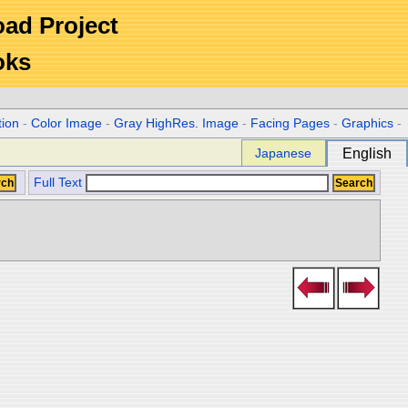
Road Project
oks
tion
-
Color Image
-
Gray HighRes. Image
-
Facing Pages
-
Graphics
-
Japanese
English
Full Text