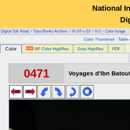
National In
Di
Digital Silk Road
>
Toyo Bunko Archive
>
III-2-F-c-53
>
V-3
>
Color Image
Color Thumbnail
-
Table 
Color
IIIF Color HighRes
Gray HighRes
PDF
0471
Voyages d'Ibn Batout