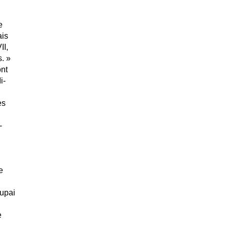
e
ais
II,
. »
ont
i-
es
-
e
cupai
e