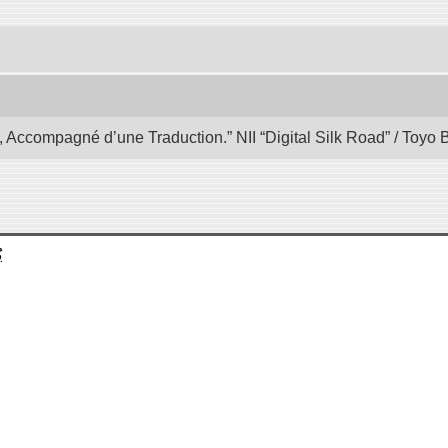
, Accompagné d’une Traduction.” NII “Digital Silk Road” / Toyo
ي