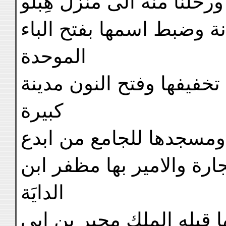
رحلنا منه الى منزل هِبلُو
انة وضبط اسمها بفتح الباء
الموحدة
تخفيفها وفتح النون مدينة
كبيرة
 ومسجدها للجامع من ابدع
ة والامير بها مظفر ابن
الدايَة
ا قبله الملك مجبر بن ابى