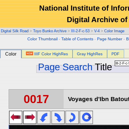
National Institute of Info
Digital Archive 
Digital Silk Road
>
Toyo Bunko Archive
>
III-2-F-c-53
>
V-4
>
Color Image
Color Thumbnail
-
Table of Contents
-
Page Number
-
B
Color
IIIF Color HighRes
Gray HighRes
PDF
Page Search
Title
0017
Voyages d'Ibn Batout