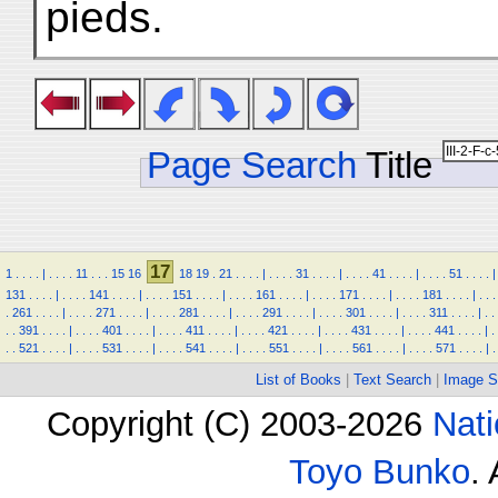
pieds.
Page Search
Title
17
1
.
.
.
.
|
.
.
.
.
11
.
.
.
15
16
18
19
.
21
.
.
.
.
|
.
.
.
.
31
.
.
.
.
|
.
.
.
.
41
.
.
.
.
|
.
.
.
.
51
.
.
.
.
|
131
.
.
.
.
|
.
.
.
.
141
.
.
.
.
|
.
.
.
.
151
.
.
.
.
|
.
.
.
.
161
.
.
.
.
|
.
.
.
.
171
.
.
.
.
|
.
.
.
.
181
.
.
.
.
|
.
.
.
.
261
.
.
.
.
|
.
.
.
.
271
.
.
.
.
|
.
.
.
.
281
.
.
.
.
|
.
.
.
.
291
.
.
.
.
|
.
.
.
.
301
.
.
.
.
|
.
.
.
.
311
.
.
.
.
|
.
.
.
.
391
.
.
.
.
|
.
.
.
.
401
.
.
.
.
|
.
.
.
.
411
.
.
.
.
|
.
.
.
.
421
.
.
.
.
|
.
.
.
.
431
.
.
.
.
|
.
.
.
.
441
.
.
.
.
|
.
.
.
521
.
.
.
.
|
.
.
.
.
531
.
.
.
.
|
.
.
.
.
541
.
.
.
.
|
.
.
.
.
551
.
.
.
.
|
.
.
.
.
561
.
.
.
.
|
.
.
.
.
571
.
.
.
.
|
.
List of Books
|
Text Search
|
Image S
Copyright (C) 2003-2026
Nati
Toyo Bunko
.