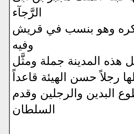
الرَّجآء
م ذكره وهو بنسب في قريش
وفيه
 هذه المدينة جملة ومثَّل
ا رجلاً حسن الهيئة قاعداً
 البدين والرجلين وقدم
السلطان