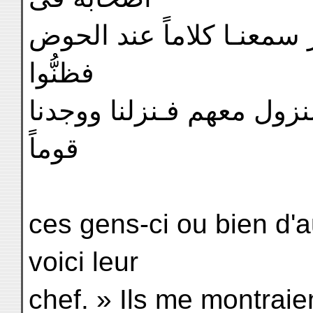
سمعنـا كلاماً عند الحوض
فظنُّوا
نزول معهم فـنزلنا ووجدنا
قوماً
ces gens-ci ou bien d'a
voici leur
chef. » Ils me montraie