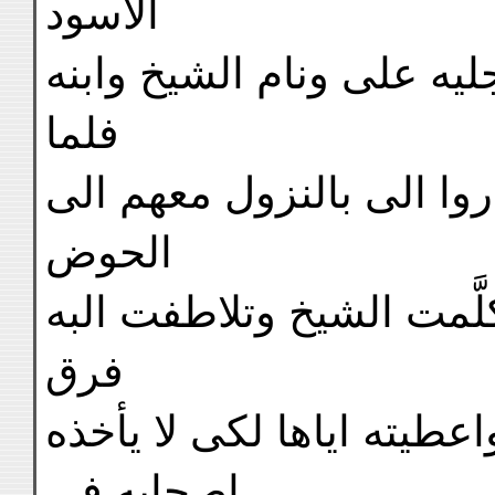
الاسود
ليه على ونام الشيخ وابنه
فلما
اروا الى بالنزول معهم الى
الحوض
َّمت الشيخ وتلاطفت البه
فرق
طيته اياها لكى لا يأخذه
اصحابه فى