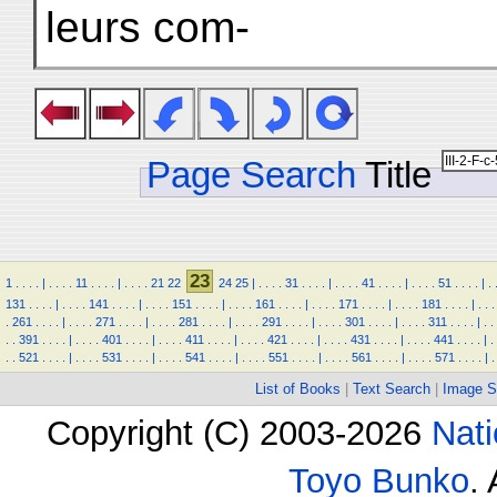
leurs com-
Page Search
Title
23
1
.
.
.
.
|
.
.
.
.
11
.
.
.
.
|
.
.
.
.
21
22
24
25
|
.
.
.
.
31
.
.
.
.
|
.
.
.
.
41
.
.
.
.
|
.
.
.
.
51
.
.
.
.
|
.
131
.
.
.
.
|
.
.
.
.
141
.
.
.
.
|
.
.
.
.
151
.
.
.
.
|
.
.
.
.
161
.
.
.
.
|
.
.
.
.
171
.
.
.
.
|
.
.
.
.
181
.
.
.
.
|
.
.
.
.
261
.
.
.
.
|
.
.
.
.
271
.
.
.
.
|
.
.
.
.
281
.
.
.
.
|
.
.
.
.
291
.
.
.
.
|
.
.
.
.
301
.
.
.
.
|
.
.
.
.
311
.
.
.
.
|
.
.
.
.
391
.
.
.
.
|
.
.
.
.
401
.
.
.
.
|
.
.
.
.
411
.
.
.
.
|
.
.
.
.
421
.
.
.
.
|
.
.
.
.
431
.
.
.
.
|
.
.
.
.
441
.
.
.
.
|
.
.
.
521
.
.
.
.
|
.
.
.
.
531
.
.
.
.
|
.
.
.
.
541
.
.
.
.
|
.
.
.
.
551
.
.
.
.
|
.
.
.
.
561
.
.
.
.
|
.
.
.
.
571
.
.
.
.
|
.
List of Books
|
Text Search
|
Image S
Copyright (C) 2003-2026
Nati
Toyo Bunko
.