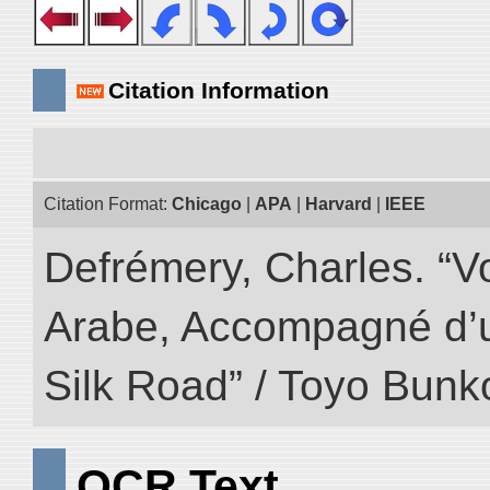
Citation Information
Citation Format:
Chicago
|
APA
|
Harvard
|
IEEE
Defrémery, Charles. “V
Arabe, Accompagné d’un
Silk Road” / Toyo Bunk
OCR Text