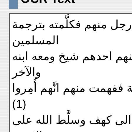
رجل منهم فكلَّمته بترجمة
المسلمين
منهم احدهم شيخ ومعه ابنه
والآخر
ة ففهمت منهم انَّهم أُمِروا
(1)
 الى كهف وسلَّط الله على