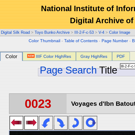
National Institute of Info
Digital Archive 
Digital Silk Road
>
Toyo Bunko Archive
>
III-2-F-c-53
>
V-4
>
Color Image
Color Thumbnail
-
Table of Contents
-
Page Number
-
B
Color
IIIF Color HighRes
Gray HighRes
PDF
Page Search
Title
0023
Voyages d'Ibn Batout