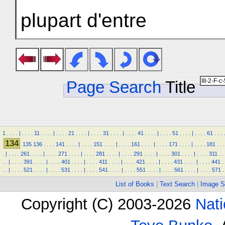
plupart d'entre
Page Search
Title
1
.
.
.
.
|
.
.
.
.
11
.
.
.
.
|
.
.
.
.
21
.
.
.
.
|
.
.
.
.
31
.
.
.
.
|
.
.
.
.
41
.
.
.
.
|
.
.
.
.
51
.
.
.
.
|
.
.
.
.
61
.
.
.
.
134
135
136
.
.
.
.
141
.
.
.
.
|
.
.
.
.
151
.
.
.
.
|
.
.
.
.
161
.
.
.
.
|
.
.
.
.
171
.
.
.
.
|
.
.
.
.
181
.
.
.
.
|
.
.
.
.
261
.
.
.
.
|
.
.
.
.
271
.
.
.
.
|
.
.
.
.
281
.
.
.
.
|
.
.
.
.
291
.
.
.
.
|
.
.
.
.
301
.
.
.
.
|
.
.
.
.
311
.
.
.
.
|
.
.
.
.
391
.
.
.
.
|
.
.
.
.
401
.
.
.
.
|
.
.
.
.
411
.
.
.
.
|
.
.
.
.
421
.
.
.
.
|
.
.
.
.
431
.
.
.
.
|
.
.
.
.
441
.
.
.
|
.
.
.
.
521
.
.
.
.
|
.
.
.
.
531
.
.
.
.
|
.
.
.
.
541
.
.
.
.
|
.
.
.
.
551
.
.
.
.
|
.
.
.
.
561
.
.
.
.
|
.
.
.
.
571
.
List of Books
|
Text Search
|
Image S
Copyright (C) 2003-2026
Nati