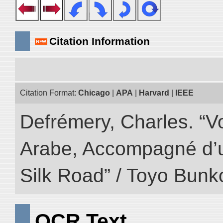
Citation Information
Citation Format:
Chicago
|
APA
|
Harvard
|
IEEE
Defrémery, Charles. “V
Arabe, Accompagné d’un
Silk Road” / Toyo Bunk
OCR Text