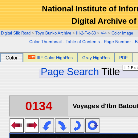
National Institute of Info
Digital Archive 
Digital Silk Road
>
Toyo Bunko Archive
>
III-2-F-c-53
>
V-4
>
Color Image
Color Thumbnail
-
Table of Contents
-
Page Number
-
B
Color
IIIF Color HighRes
Gray HighRes
PDF
Page Search
Title
0134
Voyages d'Ibn Batout