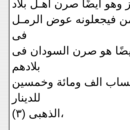
ز وهو ايضًا صرن اهـل بلاد
يمن فيجعلونه عوض الرمـل
فى
 (٢) الودع ايضًا هو صرن السودان فى
بلادهم
بحساب الف ومائة وخمسين
للدينار
الذهبى (٣)،