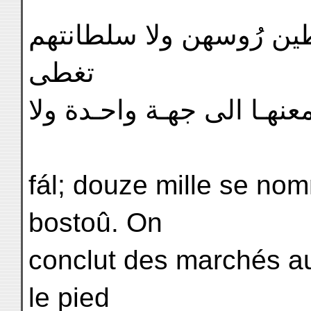
ا يغطين رُوسهن ولا سلطانتهم
تغطى
هـا الى جهـة واحـدة ولا
fál; douze mille se nom
bostoû. On
conclut des marchés au
le pied