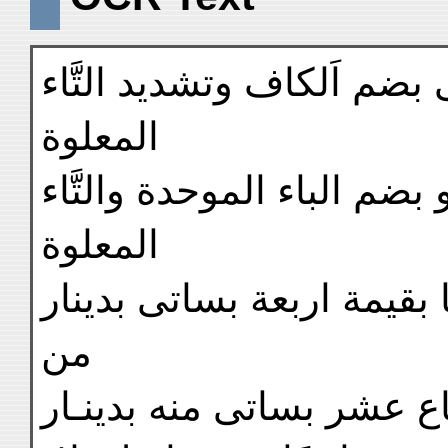
ِى بضم اَلكاف وتشديد التَّاء
المعلوة
ضم الباء الموحدة والتَّاء
المعلوة
 سبى مهمل وبُباع (١) بها بقيمة اربعة بساتى بدينار
من
باع عشر بساتى منه بدينـار