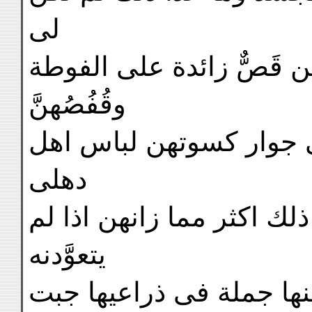
لى
 قَصٌّ زائدة على الفوطة
وقُفُصُهنَّ
ى جوار كسوتهن لباس اهل
دهلى
ك اكثر مما زانهن اذا لم
يتعوَّدنه
نها جملة فى ذراعيها جبت