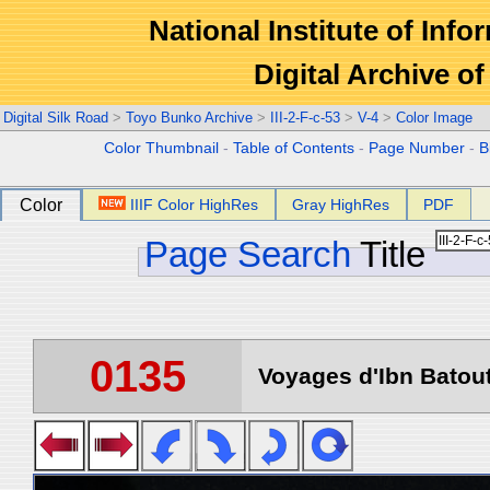
National Institute of Info
Digital Archive 
Digital Silk Road
>
Toyo Bunko Archive
>
III-2-F-c-53
>
V-4
>
Color Image
Color Thumbnail
-
Table of Contents
-
Page Number
-
B
Color
IIIF Color HighRes
Gray HighRes
PDF
Page Search
Title
0135
Voyages d'Ibn Batout