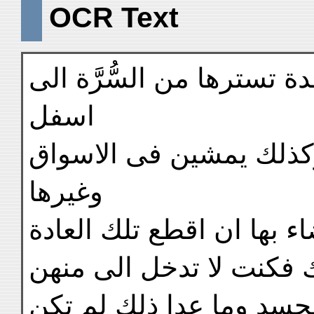
OCR Text
 تسترها من السُّرَّة الى
اسفل
ذلك يمشين فى الاسواق
وغيرها
اء بها ان اقطع تلك العادة
 فكنت لا تدخل الى منهن
جسد وما عدا ذلك لم تكن