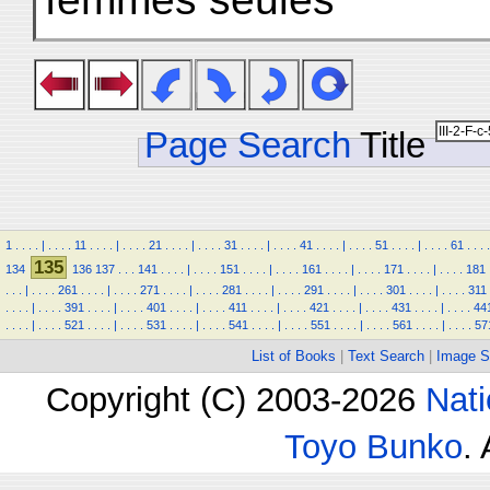
Page Search
Title
1
.
.
.
.
|
.
.
.
.
11
.
.
.
.
|
.
.
.
.
21
.
.
.
.
|
.
.
.
.
31
.
.
.
.
|
.
.
.
.
41
.
.
.
.
|
.
.
.
.
51
.
.
.
.
|
.
.
.
.
61
.
.
.
.
135
134
136
137
.
.
.
141
.
.
.
.
|
.
.
.
.
151
.
.
.
.
|
.
.
.
.
161
.
.
.
.
|
.
.
.
.
171
.
.
.
.
|
.
.
.
.
181
.
.
.
|
.
.
.
.
261
.
.
.
.
|
.
.
.
.
271
.
.
.
.
|
.
.
.
.
281
.
.
.
.
|
.
.
.
.
291
.
.
.
.
|
.
.
.
.
301
.
.
.
.
|
.
.
.
.
311
.
.
.
.
|
.
.
.
.
391
.
.
.
.
|
.
.
.
.
401
.
.
.
.
|
.
.
.
.
411
.
.
.
.
|
.
.
.
.
421
.
.
.
.
|
.
.
.
.
431
.
.
.
.
|
.
.
.
.
44
.
.
.
.
|
.
.
.
.
521
.
.
.
.
|
.
.
.
.
531
.
.
.
.
|
.
.
.
.
541
.
.
.
.
|
.
.
.
.
551
.
.
.
.
|
.
.
.
.
561
.
.
.
.
|
.
.
.
.
57
List of Books
|
Text Search
|
Image S
Copyright (C) 2003-2026
Nati
Toyo Bunko
.