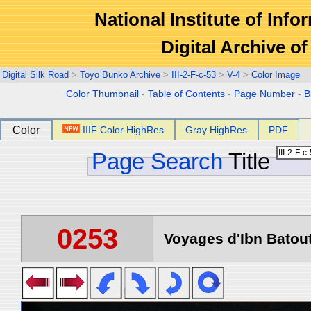
National Institute of Info
Digital Archive 
Digital Silk Road
>
Toyo Bunko Archive
>
III-2-F-c-53
>
V-4
>
Color Image
Color Thumbnail
-
Table of Contents
-
Page Number
-
B
Color
IIIF Color HighRes
Gray HighRes
PDF
Page Search
Title
0253
Voyages d'Ibn Batout