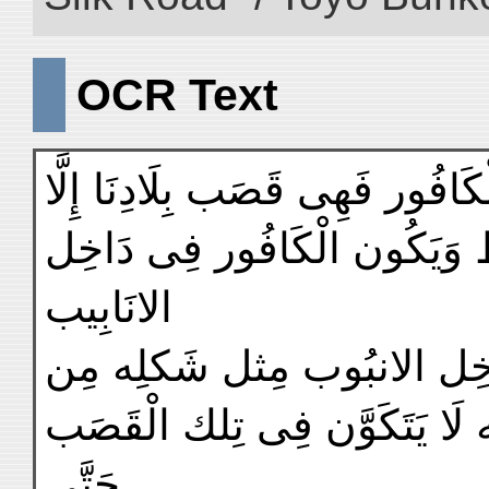
OCR Text
َافُور فَهِى قَصَب بِلَادِنَا إِلَّا
ظ وَيَكُون الْكَافُور فِى دَاخِل
الانَابِيب
َاخِل الانبُوب مِثل شَكلِه مِن
ه لَا يَتَكَوَّن فِى تِلك الْقَصَب
حَتَّى