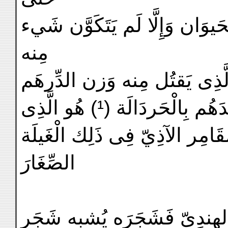
وَان وَإِلَّا لَم يَتَكَوَّن شَيء
مِنه
الَّذِى يَقتُل مِنه وَزن الدِّرهَم
حَردَالَة (¹) هُو الَّذِى
َقَامِر الآذِيّ فِى ذَلِك الْغَيلَة
الصِّغَارَ
د الهِندِيّ فَشَجَرَه يُشبِه شَجَر