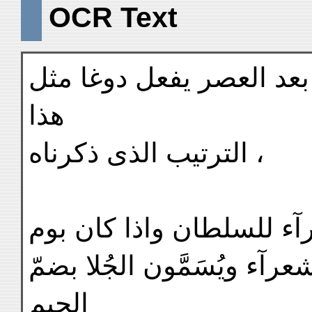
OCR Text
عد العصر يفعل دوغا مثل
هذا
الترتيب الذى ذكرناه ،
عرآء للسلطان واذا كان بوم
شعرآء ويُسَمَّون الجُلا بضمّ
الجيم