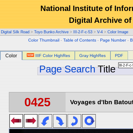
National Institute of Info
Digital Archive 
Digital Silk Road
>
Toyo Bunko Archive
>
III-2-F-c-53
>
V-4
>
Color Image
Color Thumbnail
-
Table of Contents
-
Page Number
-
B
Color
IIIF Color HighRes
Gray HighRes
PDF
Page Search
Title
0425
Voyages d'Ibn Batout