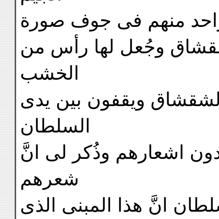
واحد منهم فى جوف صورة
قشاق وجُعل لها رأس من
الخشب
س الشقشاق ويقفون بين يدى
السلطان
دون اشعارهم وذُكر لى انَّ
شعرهم
ان انَّ هذا المبنى الذى