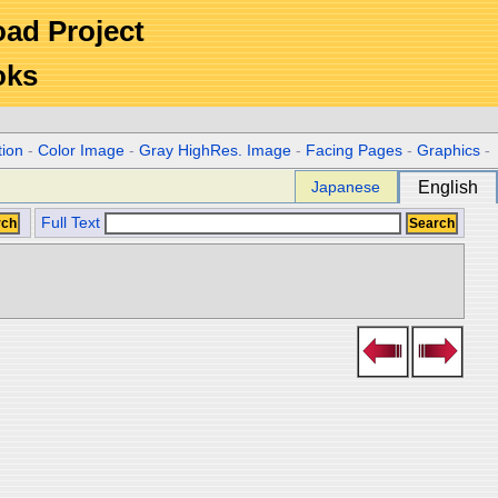
Road Project
oks
tion
-
Color Image
-
Gray HighRes. Image
-
Facing Pages
-
Graphics
-
Japanese
English
Full Text