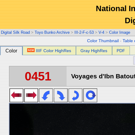
National In
Di
Digital Silk Road
>
Toyo Bunko Archive
>
III-2-F-c-53
>
V-4
>
Color Image
Color Thumbnail
-
Table 
Color
IIIF Color HighRes
Gray HighRes
PDF
0451
Voyages d'Ibn Batout