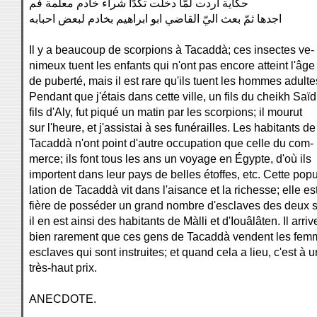
حكاية اردت لمّا دخلت تكدّا شراء خادم معلّمة فم
اجدها ثمّ بعث اليّ القاضي ابو ابراهيم بخادم لبعض احبابه
Il y a beaucoup de scorpions à Tacaddà; ces insectes ve-
nimeux tuent les enfants qui n'ont pas encore atteint l'âge
de puberté, mais il est rare qu'ils tuent les hommes adulte
Pendant que j'étais dans cette ville, un fils du cheikh Saïd
fils d'Aly, fut piqué un matin par les scorpions; il mourut
sur l'heure, et j'assistai à ses funérailles. Les habitants de
Tacaddà n'ont point d'autre occupation que celle du com-
merce; ils font tous les ans un voyage en Égypte, d'où ils
importent dans leur pays de belles étoffes, etc. Cette pop
lation de Tacaddà vit dans l'aisance et la richesse; elle es
fière de posséder un grand nombre d'esclaves des deux 
il en est ainsi des habitants de Màlli et d'Iouâlâten. Il arriv
bien rarement que ces gens de Tacaddà vendent les fem
esclaves qui sont instruites; et quand cela a lieu, c'est à u
très-haut prix.
ANECDOTE.