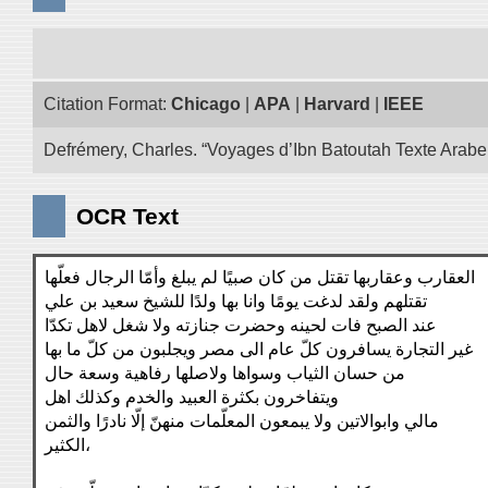
Citation Format:
Chicago
|
APA
|
Harvard
|
IEEE
Defrémery, Charles. “Voyages d’Ibn Batoutah Texte Arabe
OCR Text
العقارب وعقاربها تقتل من كان صبيًا لم يبلغ وأمّا الرجال فعلّها
تقتلهم ولقد لدغت يومًا وانا بها ولدًا للشيخ سعيد بن علي
عند الصبح فات لحينه وحضرت جنازته ولا شغل لاهل تكدّا
غير التجارة يسافرون كلّ عام الى مصر ويجلبون من كلّ ما بها
من حسان الثياب وسواها ولاصلها رفاهية وسعة حال
ويتفاخرون بكثرة العبيد والخدم وكذلك اهل
مالي وابوالاتين ولا يبمعون المعلّمات منهنّ إلّا نادرًا والثمن
الكثير،