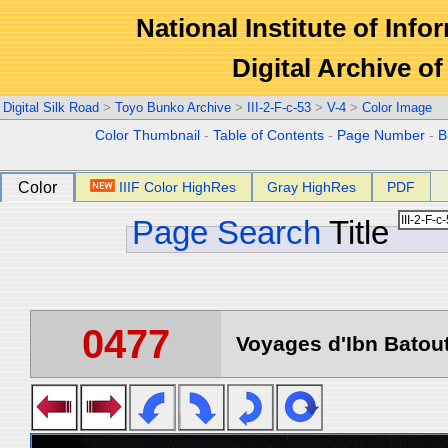
National Institute of Info
Digital Archive 
Digital Silk Road
>
Toyo Bunko Archive
>
III-2-F-c-53
>
V-4
>
Color Image
Color Thumbnail
-
Table of Contents
-
Page Number
-
B
Color
IIIF Color HighRes
Gray HighRes
PDF
Page Search
Title
0477
Voyages d'Ibn Batout