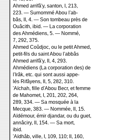
Ahmed arrifâ'y, santon, I, 213,
223. — Surnommé Abou l'ab-
bâs, II, 4. — Son tombeau près de
Ouâcith, ibid. — La corporation
des Ahmédiens, 5. — Nommé,
7, 292, 375.
Ahmed Coûdjoc, ou le petit Ahmed,
petit-fils du saint Abou l'abbâs
Ahmed arrifâ'y, II, 4, 293.
Ahmédiens (La corporation des) de
l'Irâk, etc. qui sont aussi appe-
lés Rifâyens, II, 5, 282, 310.
'Aïchah, fille d'Abou Becr, et femme
de Mahomet, I, 201, 202, 264,
289, 334. — Sa mosquée à la
Mecque, 383. — Nommée, II, 15.
Aïdémour, émir djandar, ou du guet,
annâciry, II, 154. — Sa mort,
ibid.
'Aïdhâb, ville, I, 109, 110; II, 160,