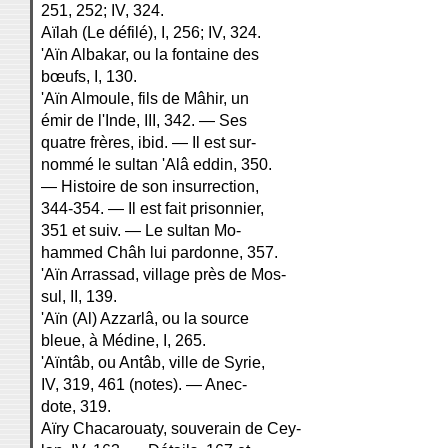
251, 252; IV, 324.
Aïlah (Le défilé), I, 256; IV, 324.
'Aïn Albakar, ou la fontaine des
bœufs, I, 130.
'Aïn Almoule, fils de Mâhir, un
émir de l'Inde, III, 342. — Ses
quatre frères, ibid. — Il est sur-
nommé le sultan 'Alâ eddin, 350.
— Histoire de son insurrection,
344-354. — Il est fait prisonnier,
351 et suiv. — Le sultan Mo-
hammed Châh lui pardonne, 357.
'Aïn Arrassad, village près de Mos-
sul, II, 139.
'Aïn (Al) Azzarlâ, ou la source
bleue, à Médine, I, 265.
'Aïntâb, ou Antâb, ville de Syrie,
IV, 319, 461 (notes). — Anec-
dote, 319.
Aïry Chacarouaty, souverain de Cey-