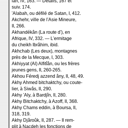
lan, IV, 163. — Détails, 167 et
suiv. 174.
'Alabah, ou défilé de Satan, I, 412.
Akchehr, ville de l'Asie Mineure,
II, 266.
Akhandékân (La route d'), en
Afrique, IV, 332. — L'ermitage
du cheikh Ibrâhim, ibid.
Akhchab (Les deux), montagnes
près de la Mecque, I, 303.
Akhiyyat (Al) Alfitîân, ou les frères
jeunes gens, II, 260-265.
Akhou Féredj azzend âny, II, 48, 49.
Akhy Ahmed bitchaktchy, ou coute-
lier, à Siwâs, II, 290.
Akhy 'Aly, à Bardjîn, II, 280.
Akhy Bitchaktchy, à Azoff, II, 368.
Akhy Chams eddin, à Boursa, II,
318, 319.
Akhy Djâroûk, II, 287. — Il rem-
plit à Nacdeh les fonctions de