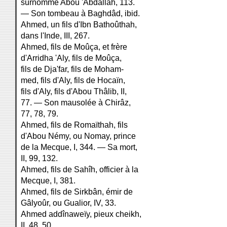
surnommé Abou 'Abdallah, 113.
— Son tombeau à Baghdâd, ibid.
Ahmed, un fils d'Ibn Bathoûthah,
dans l'Inde, III, 267.
Ahmed, fils de Moûça, et frère
d'Arridha 'Aly, fils de Moûça,
fils de Dja'far, fils de Moham-
med, fils d'Aly, fils de Hocaïn,
fils d'Aly, fils d'Abou Thâlib, II,
77. — Son mausolée à Chirâz,
77, 78, 79.
Ahmed, fils de Romaïthah, fils
d'Abou Némy, ou Nomay, prince
de la Mecque, I, 344. — Sa mort,
II, 99, 132.
Ahmed, fils de Sahîh, officier à la
Mecque, I, 381.
Ahmed, fils de Sirkbân, émir de
Gâlyoûr, ou Gualior, IV, 33.
Ahmed addînaweïy, pieux cheikh,
II, 48, 50.