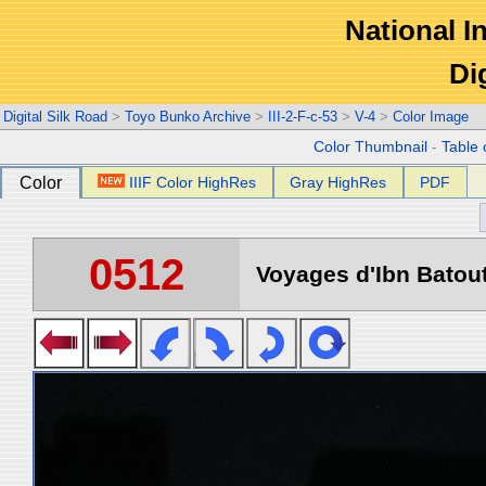
National In
Di
Digital Silk Road
>
Toyo Bunko Archive
>
III-2-F-c-53
>
V-4
>
Color Image
Color Thumbnail
-
Table 
Color
IIIF Color HighRes
Gray HighRes
PDF
0512
Voyages d'Ibn Batout