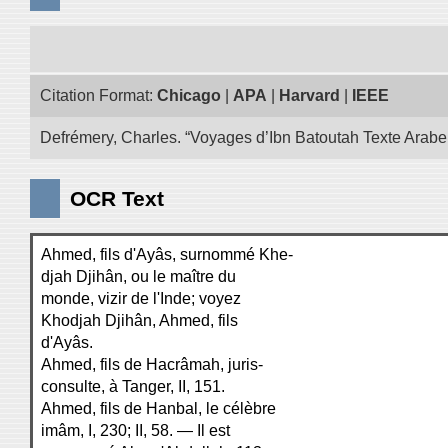
Citation Format:
Chicago
|
APA
|
Harvard
|
IEEE
Defrémery, Charles. “Voyages d’Ibn Batoutah Texte Arabe
OCR Text
Ahmed, fils d'Ayâs, surnommé Khe-
djah Djihân, ou le maître du
monde, vizir de l'Inde; voyez
Khodjah Djihân, Ahmed, fils
d'Ayâs.
Ahmed, fils de Hacrâmah, juris-
consulte, à Tanger, II, 151.
Ahmed, fils de Hanbal, le célèbre
imâm, I, 230; II, 58. — Il est