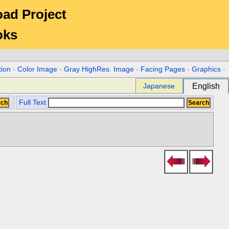
Road Project
oks
tion
-
Color Image
-
Gray HighRes. Image
-
Facing Pages
-
Graphics
-
Japanese
English
Full Text