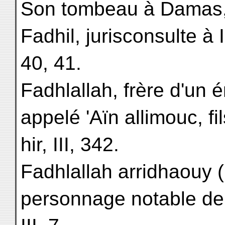
Son tombeau à Damas, 
Fadhil, jurisconsulte à I
40, 41.
Fadhlallah, frère d'un é
appelé 'Aïn allimouc, fi
hir, III, 342.
Fadhlallah arridhaouy 
personnage notable d