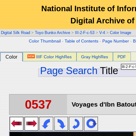
National Institute of Info
Digital Archive 
Digital Silk Road
>
Toyo Bunko Archive
>
III-2-F-c-53
>
V-4
>
Color Image
Color Thumbnail
-
Table of Contents
-
Page Number
-
B
Color
IIIF Color HighRes
Gray HighRes
PDF
Page Search
Title
0537
Voyages d'Ibn Batout