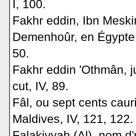
I, 100.
Fakhr eddin, Ibn Meskin
Demenhoûr, en Égypte, 
50.
Fakhr eddin 'Othmân, ju
cut, IV, 89.
Fâl, ou sept cents cauri
Maldives, IV, 121, 122.
Falakiyyah (Al), nom d'