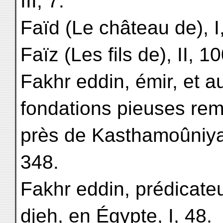
III, 7.
Faïd (Le château de), I
Faïz (Les fils de), II, 10
Fakhr eddin, émir, et a
fondations pieuses re
près de Kasthamoûniyah
348.
Fakhr eddin, prédicateu
djeh, en Égypte, I, 48.