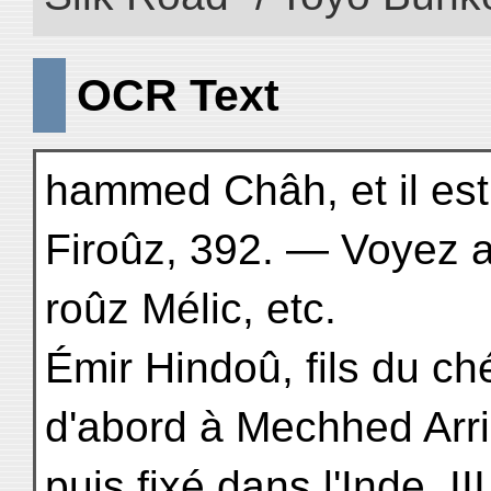
OCR Text
hammed Châh, et il est
Firoûz, 392. — Voyez a
roûz Mélic, etc.
Émir Hindoû, fils du chér
d'abord à Mechhed Arri
puis fixé dans l'Inde, III