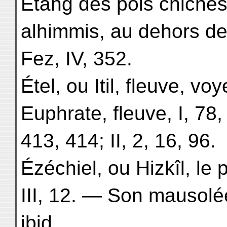
Étang des pois chiches
alhimmis, au dehors de 
Fez, IV, 352.
Étel, ou Itil, fleuve, vo
Euphrate, fleuve, I, 78,
413, 414; II, 2, 16, 96.
Ézéchiel, ou Hizkîl, le 
III, 12. — Son mausolé
ibid.