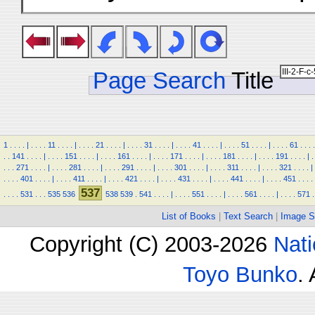
Page Search
Title
1
.
.
.
.
|
.
.
.
.
11
.
.
.
.
|
.
.
.
.
21
.
.
.
.
|
.
.
.
.
31
.
.
.
.
|
.
.
.
.
41
.
.
.
.
|
.
.
.
.
51
.
.
.
.
|
.
.
.
.
61
.
.
.
.
.
.
141
.
.
.
.
|
.
.
.
.
151
.
.
.
.
|
.
.
.
.
161
.
.
.
.
|
.
.
.
.
171
.
.
.
.
|
.
.
.
.
181
.
.
.
.
|
.
.
.
.
191
.
.
.
.
|
.
.
.
.
271
.
.
.
.
|
.
.
.
.
281
.
.
.
.
|
.
.
.
.
291
.
.
.
.
|
.
.
.
.
301
.
.
.
.
|
.
.
.
.
311
.
.
.
.
|
.
.
.
.
321
.
.
.
.
|
.
.
.
.
401
.
.
.
.
|
.
.
.
.
411
.
.
.
.
|
.
.
.
.
421
.
.
.
.
|
.
.
.
.
431
.
.
.
.
|
.
.
.
.
441
.
.
.
.
|
.
.
.
.
451
.
.
.
.
537
.
.
.
.
531
.
.
.
535
536
538
539
.
541
.
.
.
.
|
.
.
.
.
551
.
.
.
.
|
.
.
.
.
561
.
.
.
.
|
.
.
.
.
571
.
List of Books
|
Text Search
|
Image S
Copyright (C) 2003-2026
Nati
Toyo Bunko
.