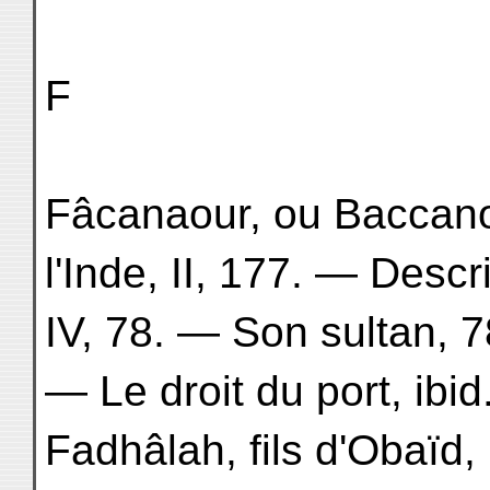
F
Fâcanaour, ou Baccanor
l'Inde, II, 177. — Descr
IV, 78. — Son sultan, 7
— Le droit du port, ibid
Fadhâlah, fils d'Obaïd,