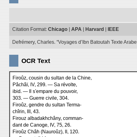
Citation Format:
Chicago
|
APA
|
Harvard
|
IEEE
Defrémery, Charles. “Voyages d’Ibn Batoutah Texte Arabe
OCR Text
Firoûz, cousin du sultan de la Chine,
Pâchâï, IV, 299. — Sa révolte,
ibid. — Il s'empare du pouvoir,
303. — Guerre civile, 304.
Firoûz, gendre du sultan Terma-
chîrin, III, 43.
Firouz albadakhchâny, comman-
dant de Canoge, IV, 75, 26.
Firoûz Châh (Nauroûz), II, 120.