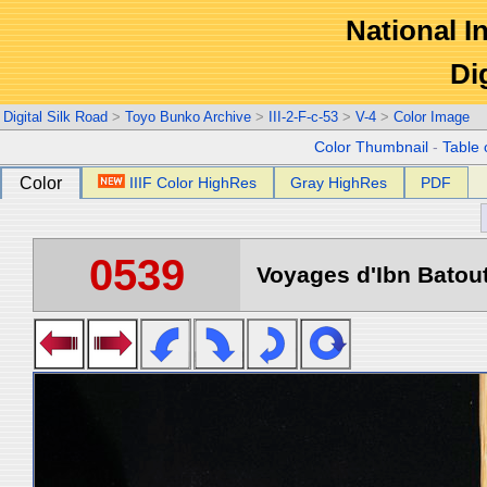
National In
Di
Digital Silk Road
>
Toyo Bunko Archive
>
III-2-F-c-53
>
V-4
>
Color Image
Color Thumbnail
-
Table 
Color
IIIF Color HighRes
Gray HighRes
PDF
0539
Voyages d'Ibn Batout