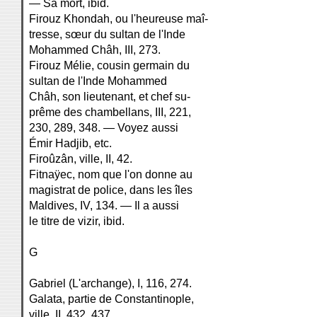
— Sa mort, ibid.
Firouz Khondah, ou l'heureuse maî-
tresse, sœur du sultan de l'Inde
Mohammed Châh, III, 273.
Firouz Mélie, cousin germain du
sultan de l'Inde Mohammed
Châh, son lieutenant, et chef su-
prême des chambellans, III, 221,
230, 289, 348. — Voyez aussi
Émir Hadjib, etc.
Firoûzân, ville, II, 42.
Fitnaÿec, nom que l'on donne au
magistrat de police, dans les îles
Maldives, IV, 134. — Il a aussi
le titre de vizir, ibid.
G
Gabriel (L'archange), I, 116, 274.
Galata, partie de Constantinople,
ville, II, 432, 437.