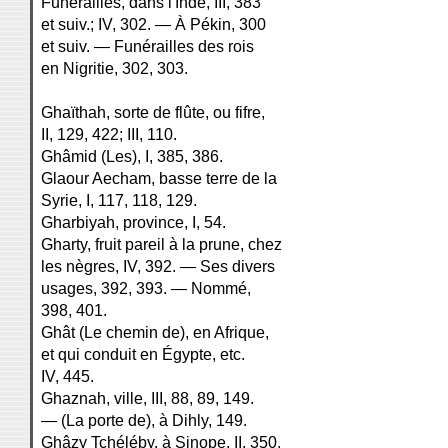
Funérailles, dans l'Inde, III, 383
et suiv.; IV, 302. — À Pékin, 300
et suiv. — Funérailles des rois
en Nigritie, 302, 303.
Ghaïthah, sorte de flûte, ou fifre,
II, 129, 422; III, 110.
Ghâmid (Les), I, 385, 386.
Glaour Aecham, basse terre de la
Syrie, I, 117, 118, 129.
Gharbiyah, province, I, 54.
Gharty, fruit pareil à la prune, chez
les nègres, IV, 392. — Ses divers
usages, 392, 393. — Nommé,
398, 401.
Ghât (Le chemin de), en Afrique,
et qui conduit en Égypte, etc.
IV, 445.
Ghaznah, ville, III, 88, 89, 149.
— (La porte de), à Dihly, 149.
Ghâzy Tchéléby, à Sinope, II, 350,