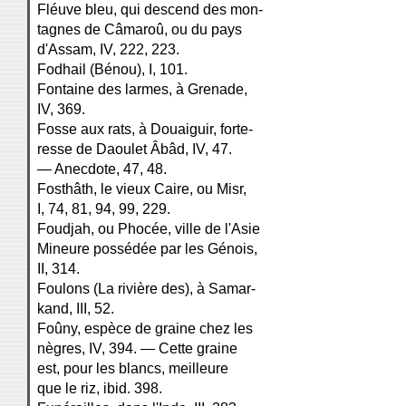
Fléuve bleu, qui descend des mon-
tagnes de Câmaroû, ou du pays
d'Assam, IV, 222, 223.
Fodhail (Bénou), I, 101.
Fontaine des larmes, à Grenade,
IV, 369.
Fosse aux rats, à Douaiguir, forte-
resse de Daoulet Âbâd, IV, 47.
— Anecdote, 47, 48.
Fosthâth, le vieux Caire, ou Misr,
I, 74, 81, 94, 99, 229.
Foudjah, ou Phocée, ville de l'Asie
Mineure possédée par les Génois,
II, 314.
Foulons (La rivière des), à Samar-
kand, III, 52.
Foûny, espèce de graine chez les
nègres, IV, 394. — Cette graine
est, pour les blancs, meilleure
que le riz, ibid. 398.