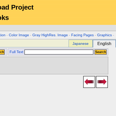
Road Project
oks
tion
-
Color Image
-
Gray HighRes. Image
-
Facing Pages
-
Graphics
-
Japanese
English
Full Text