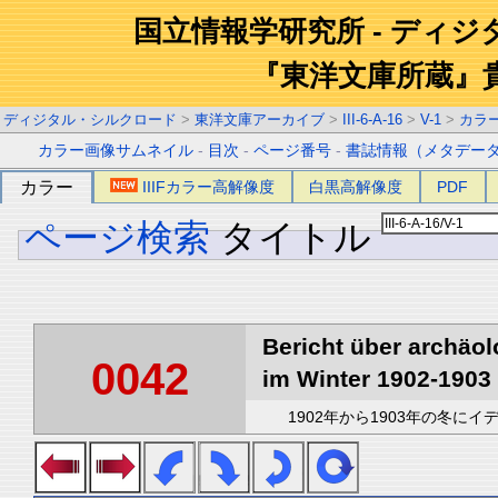
国立情報学研究所 - ディ
『東洋文庫所蔵』
ディジタル・シルクロード
>
東洋文庫アーカイブ
>
III-6-A-16
>
V-1
>
カラ
カラー画像サムネイル
-
目次
-
ページ番号
-
書誌情報（メタデー
カラー
IIIFカラー高解像度
白黒高解像度
PDF
ページ検索
タイトル
Bericht über archäo
0042
im Winter 1902-1903 
1902年から1903年の冬に