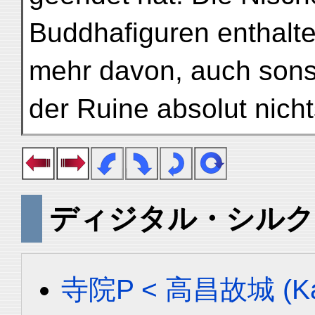
Buddhafiguren enthalten
mehr davon, auch sonst
der Ruine absolut nich
ディジタル・シルク
寺院P < 高昌故城 (Ka