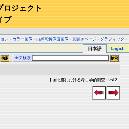
プロジェクト
イブ
ション
-
カラー画像
-
白黒高解像度画像
-
見開きページ
-
グラフィック
-
日本語
English
全文検索
中国北部における考古学的調査 : vol.2