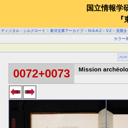
国立情報学
『
ディジタル・シルクロード
>
東洋文庫アーカイブ
>
III-6-A-2
>
V-2
>
見開き
カラー
ペー
Mission archéolo
0072+0073