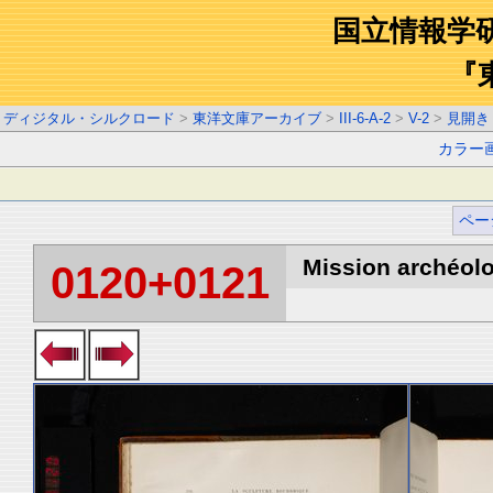
国立情報学
『
ディジタル・シルクロード
>
東洋文庫アーカイブ
>
III-6-A-2
>
V-2
>
見開き
カラー
ペー
Mission archéolo
0120+0121