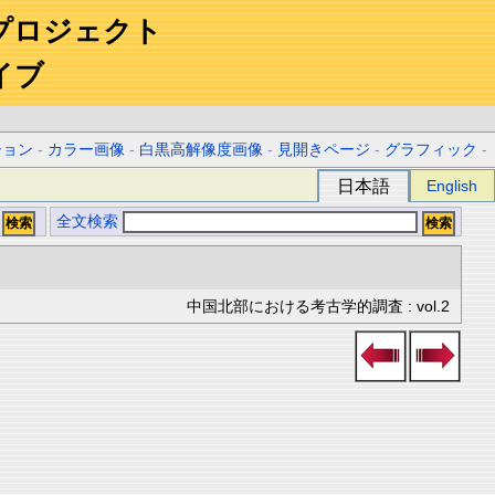
プロジェクト
イブ
ション
-
カラー画像
-
白黒高解像度画像
-
見開きページ
-
グラフィック
-
日本語
English
全文検索
中国北部における考古学的調査 : vol.2