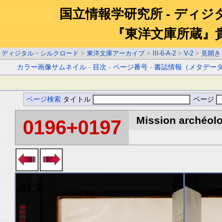
国立情報学研究所 - ディ
『東洋文庫所蔵』
ディジタル・シルクロード
>
東洋文庫アーカイブ
>
III-6-A-2
>
V-2
>
見開き
カラー画像サムネイル
-
目次
-
ページ番号
-
書誌情報（メタデー
ページ検索
タイトル
ページ
Mission archéolo
0196+0197