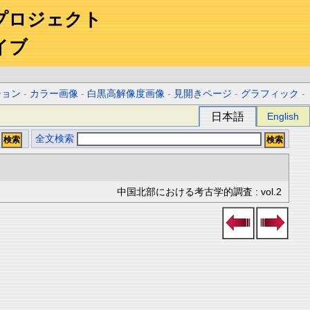
プロジェクト
イブ
ション
-
カラー画像
-
白黒高解像度画像
-
見開きページ
-
グラフィック
-
日本語
English
全文検索
中国北部における考古学的調査 : vol.2