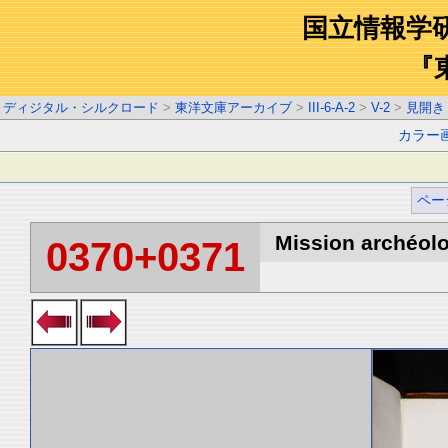
国立情報学
『
ディジタル・シルクロード
>
東洋文庫アーカイブ
>
III-6-A-2
>
V-2
>
見開き
カラー
ペー
Mission archéolo
0370+0371