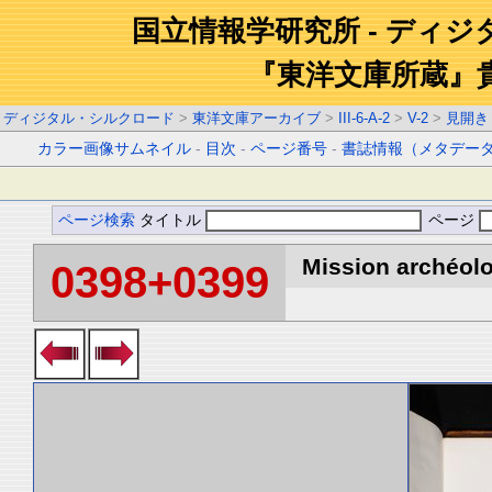
国立情報学研究所 - ディ
『東洋文庫所蔵』
ディジタル・シルクロード
>
東洋文庫アーカイブ
>
III-6-A-2
>
V-2
>
見開き
カラー画像サムネイル
-
目次
-
ページ番号
-
書誌情報（メタデー
ページ検索
タイトル
ページ
Mission archéolo
0398+0399