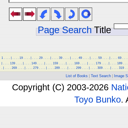
Page Search
Title
1
.
.
.
.
|
.
.
.
.
19
.
.
.
.
|
.
.
.
.
29
.
.
.
.
|
.
.
.
.
39
.
.
.
.
|
.
.
.
.
49
.
.
.
.
|
.
.
.
.
59
.
.
.
.
|
.
.
.
.
69
.
.
.
|
.
.
.
.
139
.
.
.
.
|
.
.
.
.
149
.
.
.
.
|
.
.
.
.
159
.
.
.
.
|
.
.
.
.
169
.
.
.
.
|
.
.
.
.
179
.
.
.
.
|
.
.
.
.
189
.
.
.
.
|
.
.
.
.
269
.
.
.
.
|
.
.
.
.
279
.
.
.
.
|
.
.
.
.
289
.
.
.
.
|
.
.
.
.
299
.
.
.
.
|
.
.
.
.
309
.
.
.
.
|
.
.
.
.
319
.
.
List of Books
|
Text Search
|
Image S
Copyright (C) 2003-2026
Nati
Toyo Bunko
.