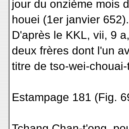
jour du onzième mois 
houei (1er janvier 652).
D'après le KKL, vii, 9 a
deux frères dont l'un av
titre de tso-wei-cho
Estampage 181 (Fig. 69
Tchang Chan-t'ong, pou