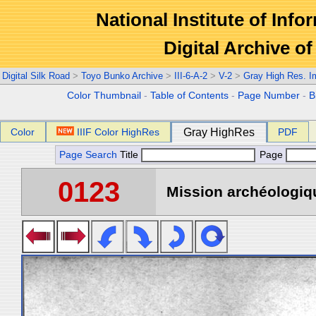
National Institute of Info
Digital Archive 
Digital Silk Road
>
Toyo Bunko Archive
>
III-6-A-2
>
V-2
>
Gray High Res. 
Color Thumbnail
-
Table of Contents
-
Page Number
-
B
Color
IIIF Color HighRes
Gray HighRes
PDF
Page Search
Title
Page
0123
Mission archéologiqu