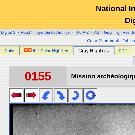
National In
Di
Digital Silk Road
>
Toyo Bunko Archive
>
III-6-A-2
>
V-2
>
Gray High Res. 
Color Thumbnail
-
Table 
Color
IIIF Color HighRes
Gray HighRes
PDF
0155
Mission archéologiqu