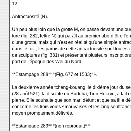
12.
Anfractuosité (N).
Un peu plus loin que la grotte M, on passe devant une ou
ture (fig. 282, lettre N) qui paraît au premier abord être l'e
d'une grotte, mais qui n'est en réalité qu'une simple anfra
dans le roc ; les parois de cette anfractuosité sont toutes 
de sculptures (fig. 331) et présentent plusieurs inscriptions
part de l'époque des Wei du Nord.
**Estampage 288** *(Fig. 677 et 1533)* ¹.
La deuxième année tcheng-kouang, le dixième jour du s
(28 août 521), la disciple du Buddha, Tien Hei-niu, a fait 
pierre. Elle souhaite que son mari défunt et que sa fille dé
concerne les trois voies ² mauvaises et les cinq souffranc
moyen promptement délivrés.
**Estampage 289** *(non reproduit)* ³.