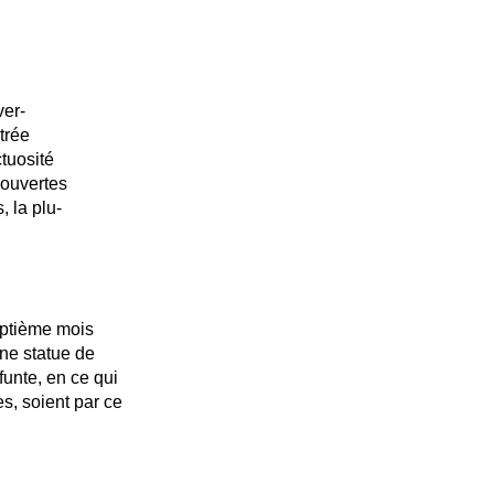
ver-
ntrée
ctuosité
couvertes
, la plu-
eptième mois
une statue de
funte, en ce qui
es, soient par ce