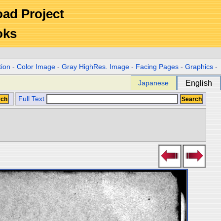
Road Project
oks
tion
-
Color Image
-
Gray HighRes. Image
-
Facing Pages
-
Graphics
-
Japanese
English
Full Text