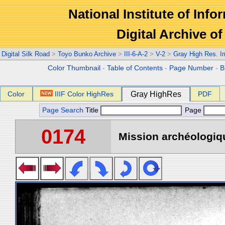
National Institute of Info
Digital Archive 
Digital Silk Road
>
Toyo Bunko Archive
>
III-6-A-2
>
V-2
>
Gray High Res. 
Color Thumbnail
-
Table of Contents
-
Page Number
-
B
Color
IIIF Color HighRes
Gray HighRes
PDF
Page Search
Title
Page
0174
Mission archéologiqu