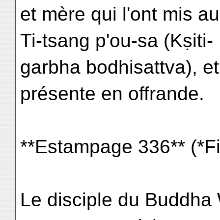
et mère qui l'ont mis a
Ti-tsang p'ou-sa (Kṣiti-
garbha bodhisattva), et 
présente en offrande.
**Estampage 336** (*Fi
Le disciple du Buddha 