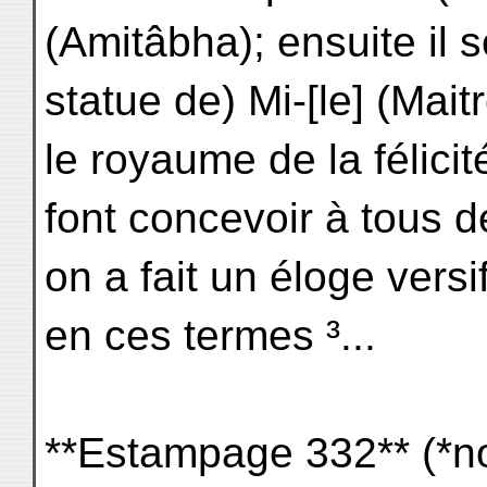
(Amitâbha); ensuite il 
statue de) Mi-[le] (Maitr
le royaume de la félicit
font concevoir à tous d
on a fait un éloge versi
en ces termes ³...
**Estampage 332** (*no