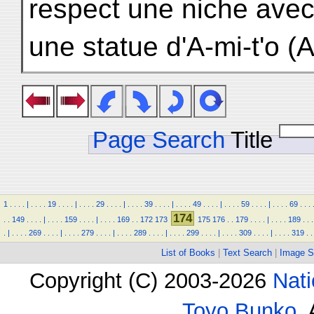
respect une niche ave
une statue d'A-mi-t'o (
Page Search
Title
1
.
.
.
.
|
.
.
.
.
19
.
.
.
.
|
.
.
.
.
29
.
.
.
.
|
.
.
.
.
39
.
.
.
.
|
.
.
.
.
49
.
.
.
.
|
.
.
.
.
59
.
.
.
.
|
.
.
.
.
69
.
.
.
174
.
.
149
.
.
.
.
|
.
.
.
.
159
.
.
.
.
|
.
.
.
.
169
.
.
172
173
175
176
.
.
179
.
.
.
.
|
.
.
.
.
189
.
.
.
.
|
.
.
.
.
269
.
.
.
.
|
.
.
.
.
279
.
.
.
.
|
.
.
.
.
289
.
.
.
.
|
.
.
.
.
299
.
.
.
.
|
.
.
.
.
309
.
.
.
.
|
.
.
.
.
319
.
.
List of Books
|
Text Search
|
Image S
Copyright (C) 2003-2026
Nati
Toyo Bunko
.