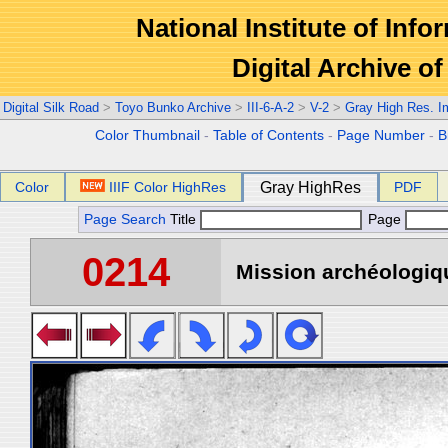
National Institute of Info
Digital Archive 
Digital Silk Road
>
Toyo Bunko Archive
>
III-6-A-2
>
V-2
>
Gray High Res. 
Color Thumbnail
-
Table of Contents
-
Page Number
-
B
Color
IIIF Color HighRes
Gray HighRes
PDF
Page Search
Title
Page
0214
Mission archéologiqu