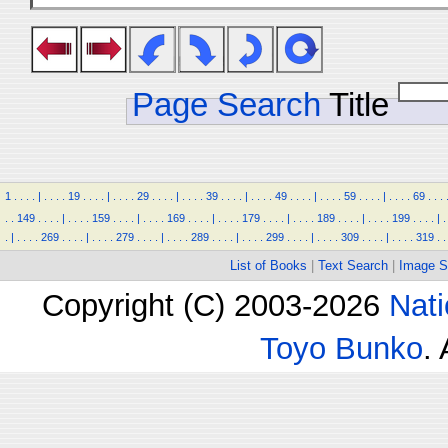
Page Search
Title
1
.
.
.
.
|
.
.
.
.
19
.
.
.
.
|
.
.
.
.
29
.
.
.
.
|
.
.
.
.
39
.
.
.
.
|
.
.
.
.
49
.
.
.
.
|
.
.
.
.
59
.
.
.
.
|
.
.
.
.
69
.
.
.
.
.
149
.
.
.
.
|
.
.
.
.
159
.
.
.
.
|
.
.
.
.
169
.
.
.
.
|
.
.
.
.
179
.
.
.
.
|
.
.
.
.
189
.
.
.
.
|
.
.
.
.
199
.
.
.
.
|
.
.
|
.
.
.
.
269
.
.
.
.
|
.
.
.
.
279
.
.
.
.
|
.
.
.
.
289
.
.
.
.
|
.
.
.
.
299
.
.
.
.
|
.
.
.
.
309
.
.
.
.
|
.
.
.
.
319
.
.
List of Books
|
Text Search
|
Image S
Copyright (C) 2003-2026
Nati
Toyo Bunko
.