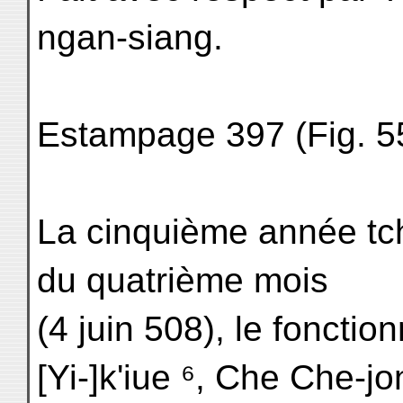
ngan-siang.
Estampage 397 (Fig. 55
La cinquième année tch
du quatrième mois
(4 juin 508), le fonctio
[Yi-]k'iue ⁶, Che Che-jon