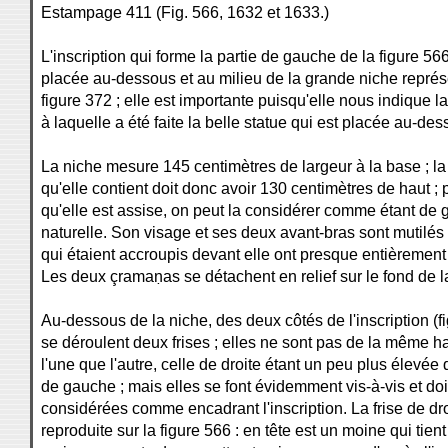
Estampage 411 (Fig. 566, 1632 et 1633.)
L'inscription qui forme la partie de gauche de la figure 566
placée au-dessous et au milieu de la grande niche représ
figure 372 ; elle est importante puisqu'elle nous indique l
à laquelle a été faite la belle statue qui est placée au-dess
La niche mesure 145 centimètres de largeur à la base ; la
qu'elle contient doit donc avoir 130 centimètres de haut ; 
qu'elle est assise, on peut la considérer comme étant de 
naturelle. Son visage et ses deux avant-bras sont mutilés ;
qui étaient accroupis devant elle ont presque entièrement
Les deux çramaṇas se détachent en relief sur le fond de l
Au-dessous de la niche, des deux côtés de l'inscription (fi
se déroulent deux frises ; elles ne sont pas de la même h
l'une que l'autre, celle de droite étant un peu plus élevée 
de gauche ; mais elles se font évidemment vis-à-vis et doi
considérées comme encadrant l'inscription. La frise de dro
reproduite sur la figure 566 : en tête est un moine qui tien