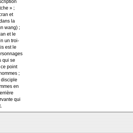
cription
tche » ;
cran et
 dans la
iun wang) ;
an et le
n un troi-
s est le
 personnages
s qui se
 ce point
q hommes ;
 disciple
femmes en
rrière
rvante qui
.