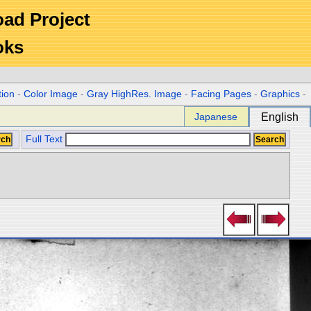
Road Project
oks
tion
-
Color Image
-
Gray HighRes. Image
-
Facing Pages
-
Graphics
-
Japanese
English
Full Text