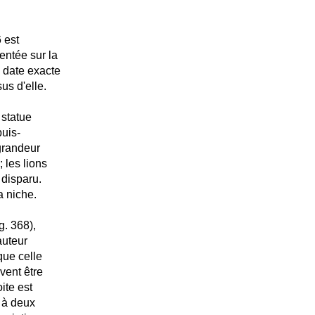
 est
entée sur la
a date exacte
us d'elle.
 statue
puis-
grandeur
 les lions
 disparu.
a niche.
g. 368),
auteur
que celle
vent être
ite est
t à deux