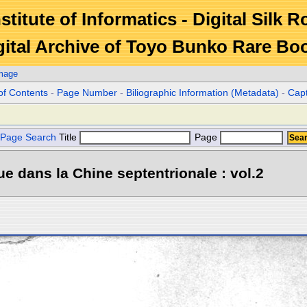
stitute of Informatics - Digital Silk 
gital Archive of Toyo Bunko Rare Bo
Image
of Contents
-
Page Number
-
Biliographic Information (Metadata)
-
Cap
Page Search
Title
Page
e dans la Chine septentrionale : vol.2