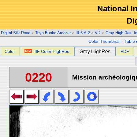
National In
Di
Digital Silk Road
>
Toyo Bunko Archive
>
III-6-A-2
>
V-2
>
Gray High Res. 
Color Thumbnail
-
Table 
Color
IIIF Color HighRes
Gray HighRes
PDF
0220
Mission archéologiqu