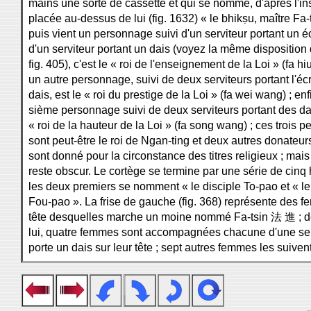
mains une sorte de cassette et qui se nomme, d'après l'ins
placée au-dessus de lui (fig. 1632) « le bhikṣu, maître Fa-
puis vient un personnage suivi d'un serviteur portant un é
d'un serviteur portant un dais (voyez la même disposition
fig. 405), c'est le « roi de l'enseignement de la Loi » (fa h
un autre personnage, suivi de deux serviteurs portant l'écr
dais, est le « roi du prestige de la Loi » (fa wei wang) ; enfi
sième personnage suivi de deux serviteurs portant des dai
« roi de la hauteur de la Loi » (fa song wang) ; ces trois
sont peut-être le roi de Ngan-ting et deux autres donateur
sont donné pour la circonstance des titres religieux ; mais
reste obscur. Le cortège se termine par une série de cin
les deux premiers se nomment « le disciple To-pao et « le
Fou-pao ». La frise de gauche (fig. 368) représente des 
tête desquelles marche un moine nommé Fa-tsin 法 進 ; de
lui, quatre femmes sont accompagnées chacune d'une se
porte un dais sur leur tête ; sept autres femmes les suivent