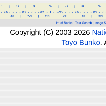
1
.
.
.
.
|
.
.
.
.
19
.
.
.
.
|
.
.
.
.
29
.
.
.
.
|
.
.
.
.
39
.
.
.
.
|
.
.
.
.
49
.
.
.
.
|
.
.
.
.
59
.
.
.
.
|
.
.
.
.
69
.
.
.
.
.
149
.
.
.
.
|
.
.
.
.
159
.
.
.
.
|
.
.
.
.
169
.
.
.
.
|
.
.
.
.
179
.
.
.
.
|
.
.
.
.
189
.
.
.
.
|
.
.
.
.
199
.
.
.
.
|
.
.
|
.
.
.
.
269
.
.
.
.
|
.
.
.
.
279
.
.
.
.
|
.
.
.
.
289
.
.
.
.
|
.
.
.
.
299
.
.
.
.
|
.
.
.
.
309
.
.
.
.
|
.
.
.
.
319
.
.
List of Books
|
Text Search
|
Image S
Copyright (C) 2003-2026
Nati
Toyo Bunko
.