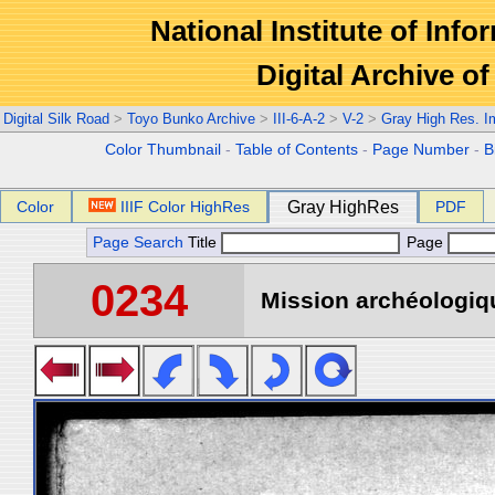
National Institute of Info
Digital Archive 
Digital Silk Road
>
Toyo Bunko Archive
>
III-6-A-2
>
V-2
>
Gray High Res. 
Color Thumbnail
-
Table of Contents
-
Page Number
-
B
Color
IIIF Color HighRes
Gray HighRes
PDF
Page Search
Title
Page
0234
Mission archéologiqu