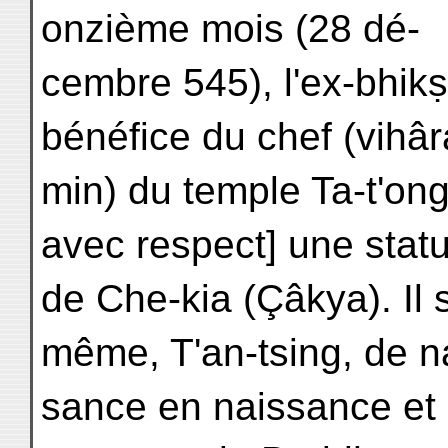
onzième mois (28 dé-
cembre 545), l'ex-bhikṣ
bénéfice du chef (vihâ
min) du temple Ta-t'ong
avec respect] une stat
de Che-kia (Çâkya). Il 
même, T'an-tsing, de n
sance en naissance et 