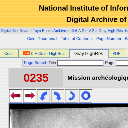
National Institute of Info
Digital Archive 
Digital Silk Road
>
Toyo Bunko Archive
>
III-6-A-2
>
V-2
>
Gray High Res. 
Color Thumbnail
-
Table of Contents
-
Page Number
-
B
Color
IIIF Color HighRes
Gray HighRes
PDF
Page Search
Title
Page
0235
Mission archéologiqu