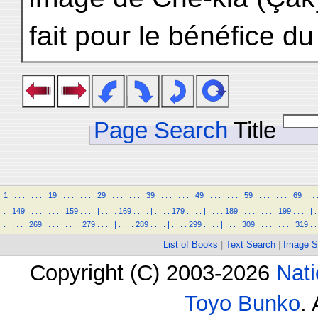
fait pour le bénéfice du
Page Search
Title
1
.
.
.
.
|
.
.
.
.
19
.
.
.
.
|
.
.
.
.
29
.
.
.
.
|
.
.
.
.
39
.
.
.
.
|
.
.
.
.
49
.
.
.
.
|
.
.
.
.
59
.
.
.
.
|
.
.
.
.
69
.
.
.
.
.
149
.
.
.
.
|
.
.
.
.
159
.
.
.
.
|
.
.
.
.
169
.
.
.
.
|
.
.
.
.
179
.
.
.
.
|
.
.
.
.
189
.
.
.
.
|
.
.
.
.
199
.
.
.
.
|
.
.
|
.
.
.
.
269
.
.
.
.
|
.
.
.
.
279
.
.
.
.
|
.
.
.
.
289
.
.
.
.
|
.
.
.
.
299
.
.
.
.
|
.
.
.
.
309
.
.
.
.
|
.
.
.
.
319
.
.
List of Books
|
Text Search
|
Image S
Copyright (C) 2003-2026
Nati
Toyo Bunko
.