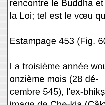
rencontre le Buddha et
la Loi; tel est le vœu qu'i
Estampage 453 (Fig. 60
La troisième année wou-
onzième mois (28 dé-
cembre 545), l'ex-bhik
image de Che-kia (Çâk