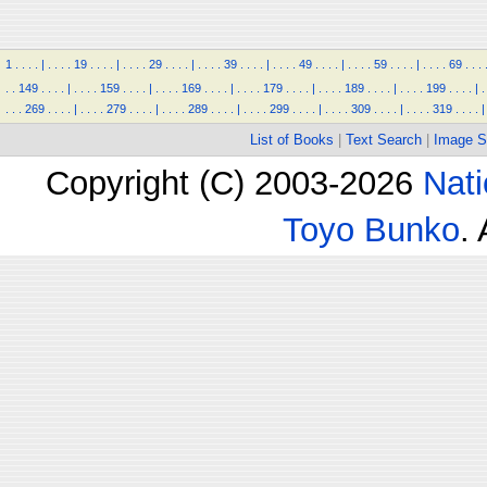
1
.
.
.
.
|
.
.
.
.
19
.
.
.
.
|
.
.
.
.
29
.
.
.
.
|
.
.
.
.
39
.
.
.
.
|
.
.
.
.
49
.
.
.
.
|
.
.
.
.
59
.
.
.
.
|
.
.
.
.
69
.
.
.
.
.
149
.
.
.
.
|
.
.
.
.
159
.
.
.
.
|
.
.
.
.
169
.
.
.
.
|
.
.
.
.
179
.
.
.
.
|
.
.
.
.
189
.
.
.
.
|
.
.
.
.
199
.
.
.
.
|
.
.
.
.
269
.
.
.
.
|
.
.
.
.
279
.
.
.
.
|
.
.
.
.
289
.
.
.
.
|
.
.
.
.
299
.
.
.
.
|
.
.
.
.
309
.
.
.
.
|
.
.
.
.
319
.
.
.
.
|
List of Books
|
Text Search
|
Image S
Copyright (C) 2003-2026
Nati
Toyo Bunko
.