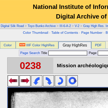
National Institute of Info
Digital Archive 
Digital Silk Road
>
Toyo Bunko Archive
>
III-6-A-2
>
V-2
>
Gray High Res. 
Color Thumbnail
-
Table of Contents
-
Page Number
-
B
Color
IIIF Color HighRes
Gray HighRes
PDF
Page Search
Title
Page
0238
Mission archéologiqu