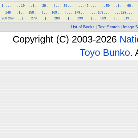
1
.
.
.
.
|
.
.
.
.
19
.
.
.
.
|
.
.
.
.
29
.
.
.
.
|
.
.
.
.
39
.
.
.
.
|
.
.
.
.
49
.
.
.
.
|
.
.
.
.
59
.
.
.
.
|
.
.
.
.
69
.
.
.
.
.
149
.
.
.
.
|
.
.
.
.
159
.
.
.
.
|
.
.
.
.
169
.
.
.
.
|
.
.
.
.
179
.
.
.
.
|
.
.
.
.
189
.
.
.
.
|
.
.
.
.
199
.
.
.
.
|
.
268
269
.
.
.
.
|
.
.
.
.
279
.
.
.
.
|
.
.
.
.
289
.
.
.
.
|
.
.
.
.
299
.
.
.
.
|
.
.
.
.
309
.
.
.
.
|
.
.
.
.
319
.
.
.
.
List of Books
|
Text Search
|
Image S
Copyright (C) 2003-2026
Nati
Toyo Bunko
.