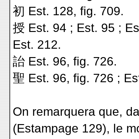
初 Est. 128, fig. 709.
授 Est. 94 ; Est. 95 ; Est
Est. 212.
詒 Est. 96, fig. 726.
聖 Est. 96, fig. 726 ; Est
On remarquera que, dan
(Estampage 129), le m