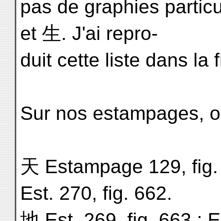
pas de graphies partic
et 生. J'ai repro-
duit cette liste dans la 
Sur nos estampages, on
天 Estampage 129, fig. 7
Est. 270, fig. 662.
地 Est. 269, fig. 663 ; E