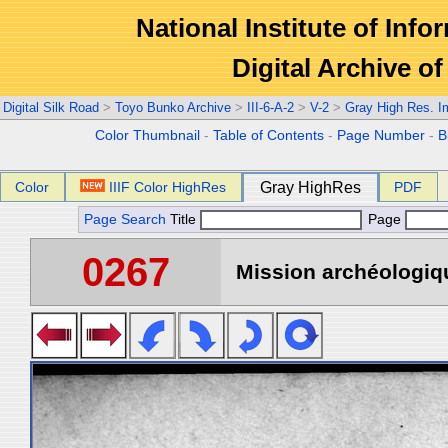
National Institute of Info
Digital Archive 
Digital Silk Road
>
Toyo Bunko Archive
>
III-6-A-2
>
V-2
>
Gray High Res. 
Color Thumbnail
-
Table of Contents
-
Page Number
-
B
Color
IIIF Color HighRes
Gray HighRes
PDF
Page Search
Title
Page
0267
Mission archéologiqu