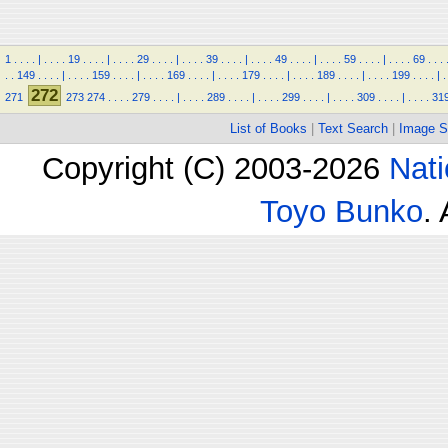
1
.
.
.
.
|
.
.
.
.
19
.
.
.
.
|
.
.
.
.
29
.
.
.
.
|
.
.
.
.
39
.
.
.
.
|
.
.
.
.
49
.
.
.
.
|
.
.
.
.
59
.
.
.
.
|
.
.
.
.
69
.
.
.
.
.
149
.
.
.
.
|
.
.
.
.
159
.
.
.
.
|
.
.
.
.
169
.
.
.
.
|
.
.
.
.
179
.
.
.
.
|
.
.
.
.
189
.
.
.
.
|
.
.
.
.
199
.
.
.
.
|
.
272
271
273
274
.
.
.
.
279
.
.
.
.
|
.
.
.
.
289
.
.
.
.
|
.
.
.
.
299
.
.
.
.
|
.
.
.
.
309
.
.
.
.
|
.
.
.
.
31
List of Books
|
Text Search
|
Image S
Copyright (C) 2003-2026
Nati
Toyo Bunko
.