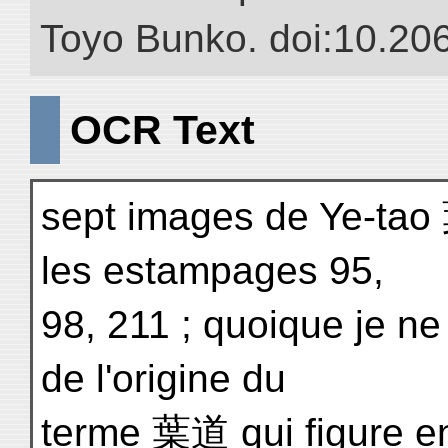
Toyo Bunko. doi:10.20
OCR Text
sept images de Ye-tao 
les estampages 95,
98, 211 ; quoique je n
de l'origine du
terme 葉道 qui figure e