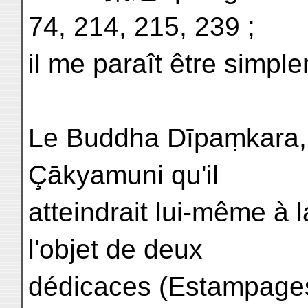
74, 214, 215, 239 ;
il me paraît être sim
Le Buddha Dīpaṃkara, q
Çākyamuni qu'il
atteindrait lui-même à 
l'objet de deux
dédicaces (Estampages