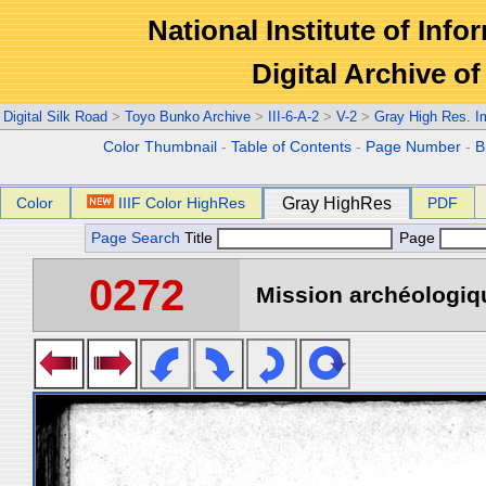
National Institute of Info
Digital Archive 
Digital Silk Road
>
Toyo Bunko Archive
>
III-6-A-2
>
V-2
>
Gray High Res. 
Color Thumbnail
-
Table of Contents
-
Page Number
-
B
Color
IIIF Color HighRes
Gray HighRes
PDF
Page Search
Title
Page
0272
Mission archéologiqu