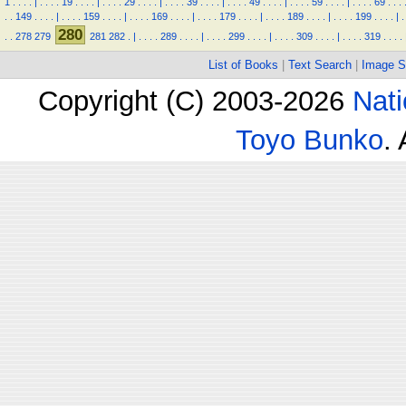
1
.
.
.
.
|
.
.
.
.
19
.
.
.
.
|
.
.
.
.
29
.
.
.
.
|
.
.
.
.
39
.
.
.
.
|
.
.
.
.
49
.
.
.
.
|
.
.
.
.
59
.
.
.
.
|
.
.
.
.
69
.
.
.
.
.
149
.
.
.
.
|
.
.
.
.
159
.
.
.
.
|
.
.
.
.
169
.
.
.
.
|
.
.
.
.
179
.
.
.
.
|
.
.
.
.
189
.
.
.
.
|
.
.
.
.
199
.
.
.
.
|
.
280
.
.
278
279
281
282
.
|
.
.
.
.
289
.
.
.
.
|
.
.
.
.
299
.
.
.
.
|
.
.
.
.
309
.
.
.
.
|
.
.
.
.
319
.
.
.
.
List of Books
|
Text Search
|
Image S
Copyright (C) 2003-2026
Nati
Toyo Bunko
.