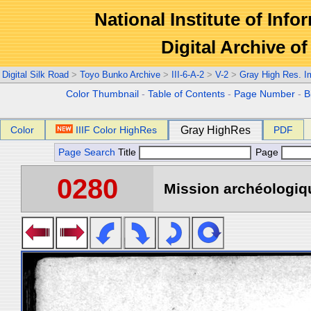
National Institute of Info
Digital Archive 
Digital Silk Road
>
Toyo Bunko Archive
>
III-6-A-2
>
V-2
>
Gray High Res. 
Color Thumbnail
-
Table of Contents
-
Page Number
-
B
Color
IIIF Color HighRes
Gray HighRes
PDF
Page Search
Title
Page
0280
Mission archéologiqu