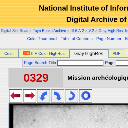
National Institute of Info
Digital Archive 
Digital Silk Road
>
Toyo Bunko Archive
>
III-6-A-2
>
V-2
>
Gray High Res. 
Color Thumbnail
-
Table of Contents
-
Page Number
-
B
Color
IIIF Color HighRes
Gray HighRes
PDF
Page Search
Title
Page
0329
Mission archéologiqu