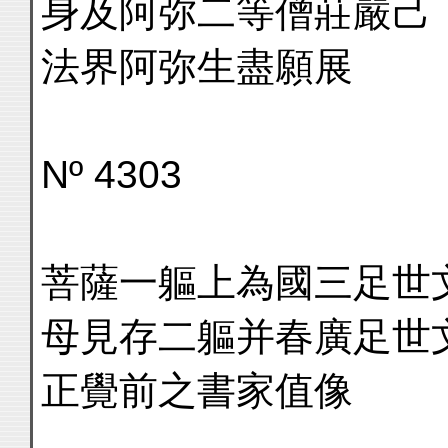
身及阿弥二等僧莊嚴己
法界阿弥生盡願展
Nº 4303
菩薩一軀上為國三足世
母見存二軀并春廣足世
正覺前之書家值像