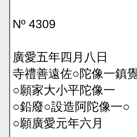
Nº 4309
廣愛五年四月八日
寺禮善遠佐○陀像一鎮
○願家大小平陀像一
○鉛廢○設造阿陀像一○
○願廣愛元年六月