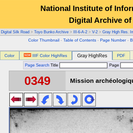
National Institute of Info
Digital Archive 
Digital Silk Road
>
Toyo Bunko Archive
>
III-6-A-2
>
V-2
>
Gray High Res. 
Color Thumbnail
-
Table of Contents
-
Page Number
-
B
Color
IIIF Color HighRes
Gray HighRes
PDF
Page Search
Title
Page
0349
Mission archéologiqu