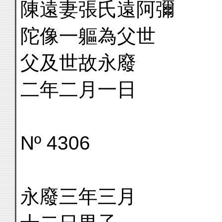
陳遠妻張氏遠阿彌
陀像一軀為父世
父及世故永廢
二年二月一日
Nº 4306
永廢三年三月