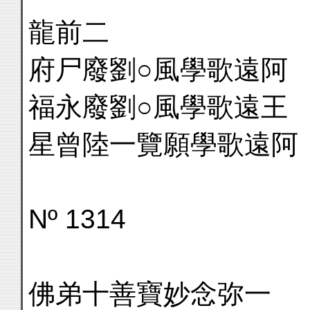
龍前二
府尸廢劉○風學歌遠阿
福永廢劉○風學歌遠王
星曾陸一覽願學歌遠阿
Nº 1314
佛弟十善寶妙念弥一