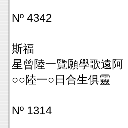
Nº 4342
斯福
星曾陸一覽願學歌遠阿
○○陸一○日合生俱靈
Nº 1314