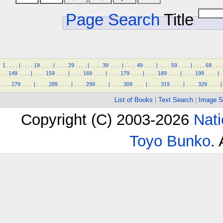
Page Search
Title
1
.
.
.
.
|
.
.
.
.
19
.
.
.
.
|
.
.
.
.
29
.
.
.
.
|
.
.
.
.
39
.
.
.
.
|
.
.
.
.
49
.
.
.
.
|
.
.
.
.
59
.
.
.
.
|
.
.
.
.
69
.
.
.
.
.
149
.
.
.
.
|
.
.
.
.
159
.
.
.
.
|
.
.
.
.
169
.
.
.
.
|
.
.
.
.
179
.
.
.
.
|
.
.
.
.
189
.
.
.
.
|
.
.
.
.
199
.
.
.
.
|
.
.
.
.
279
.
.
.
.
|
.
.
.
.
289
.
.
.
.
|
.
.
.
.
299
.
.
.
.
|
.
.
.
.
309
.
.
.
.
|
.
.
.
.
319
.
.
.
.
|
.
.
.
.
329
.
.
.
.
|
List of Books
|
Text Search
|
Image S
Copyright (C) 2003-2026
Nati
Toyo Bunko
.