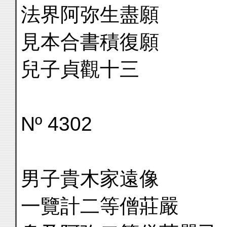
法界阿弥生盡願
見本合書積復願
兒子貞觀十三
Nº 4302
男子貴木家遠像
一覽計二等僧莊嚴